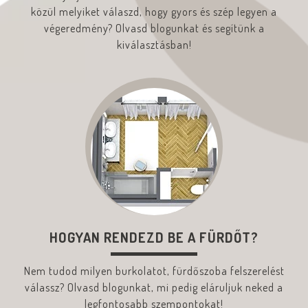
közül melyiket válaszd, hogy gyors és szép legyen a
végeredmény? Olvasd blogunkat és segítünk a
kiválasztásban!
HOGYAN RENDEZD BE A FÜRDŐT?
Nem tudod milyen burkolatot, fürdőszoba felszerelést
válassz? Olvasd blogunkat, mi pedig eláruljuk neked a
legfontosabb szempontokat!