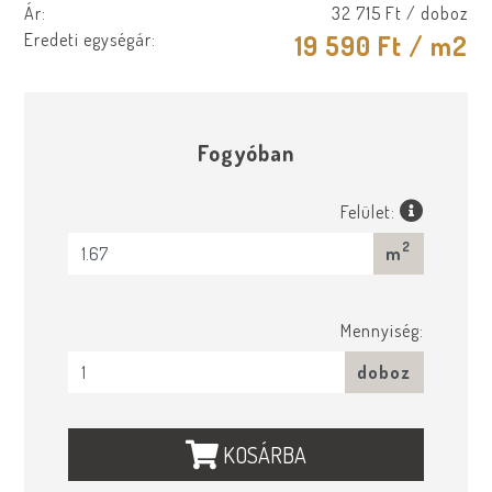
Ár:
32 715 Ft
/ doboz
Eredeti egységár:
19 590 Ft
/ m2
Fogyóban
Felület:
2
m
Mennyiség:
doboz
KOSÁRBA