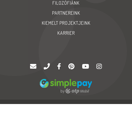
FILOZÓFIÁNK
PARTNEREINK
KIEMELT PROJEKTJEINK
KARRIER
© Copyright 2020 |
Palatinus '94 Kft
| Minden jog fenntartva
GYIK
Karrier
Impressum
Neo
Soft