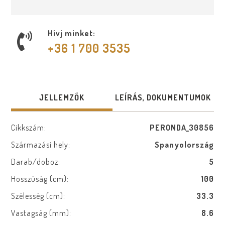
Hívj minket:
+36 1 700 3535
JELLEMZŐK
LEÍRÁS, DOKUMENTUMOK
Cikkszám:
PERONDA_30856
Származási hely:
Spanyolország
Darab/doboz:
5
Hosszúság (cm):
100
Szélesség (cm):
33.3
Vastagság (mm):
8.6