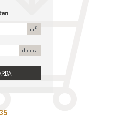
ten
2
m
doboz
ÁRBA
535