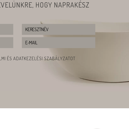
LEVELÜNKRE, HOGY NAPRAKÉSZ
MI ÉS ADATKEZELÉSI SZABÁLYZATOT