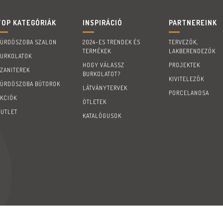
TOP KATEGÓRIÁK
INSPIRÁCIÓ
PARTNEREINK
FÜRDŐSZOBA SZALON
2024-ES TRENDEK ÉS
TERVEZŐK,
TERMÉKEK
LAKBERENDEZŐK
BURKOLATOK
HOGY VÁLASSZ
PROJEKTEK
SZANITEREK
BURKOLATOT?
KIVITELEZŐK
FÜRDÖSZOBA BÚTOROK
LÁTVÁNYTERVEK
PORCELANOSA
AKCIÓK
ÖTLETEK
OUTLET
KATALÓGUSOK