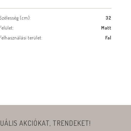
Szélesség (cm):
32
Felület:
Matt
Felhasználási terület:
Fal
UÁLIS AKCIÓKAT, TRENDEKET!