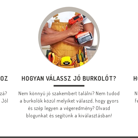
HOZ
HOGYAN VÁLASSZ JÓ BURKOLÓT?
H
zzá?
Nem könnyű jó szakembert találni? Nem tudod
N
 Jól
a burkolók közül melyiket válaszd, hogy gyors
f
és szép legyen a végeredmény? Olvasd
blogunkat és segítünk a kiválasztásban!