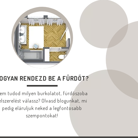
OGYAN RENDEZD BE A FÜRDŐT?
em tudod milyen burkolatot, fürdőszoba
elszerelést válassz? Olvasd blogunkat, mi
pedig eláruljuk neked a legfontosabb
szempontokat!