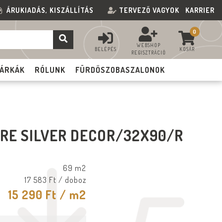
ÁRUKIADÁS, KISZÁLLÍTÁS
TERVEZŐ VAGYOK
KARRIER
0
WEBSHOP
BELÉPÉS
KOSÁR
REGISZTRÁCIÓ
ÁRKÁK
RÓLUNK
FÜRDŐSZOBASZALONOK
RE SILVER DECOR/32X90/R
69 m2
17 583 Ft
/ doboz
15 290 Ft
/ m2