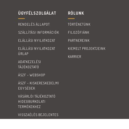
ÜGYFÉLSZOLGÁLAT
RÓLUNK
RENDELÉS ÁLLAPOT
TÖRTÉNETÜNK
SZÁLLÍTÁSI INFORMÁCIÓK
FILOZÓFIÁNK
ELÁLLÁSI NYILATKOZAT
PARTNEREINK
ELÁLLÁSI NYILATKOZAT
KIEMELT PROJEKTJEINK
ŰRLAP
KARRIER
ADATKEZELÉSI
TÁJÉKOZTATÓ
ÁSZF - WEBSHOP
ÁSZF - KISKERESKEDELMI
EGYSÉGEK
VÁSÁRLÓI TÁJÉKOZTATÓ
HIDEGBURKOLATI
TERMÉKEKHEZ
VISSZAÉLÉS BEJELENTES