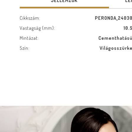
JELLEMZŐK
LE
Cikkszám:
PERONDA_2403
Vastagság (mm):
10.
Mintázat:
Cementhatás
Szín:
Világosszürk