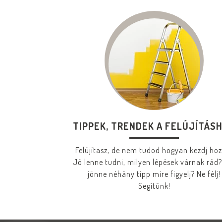
TIPPEK, TRENDEK A FELÚJÍTÁS
Felújítasz, de nem tudod hogyan kezdj ho
Jó lenne tudni, milyen lépések várnak rád?
jönne néhány tipp mire figyelj? Ne félj!
Segítünk!