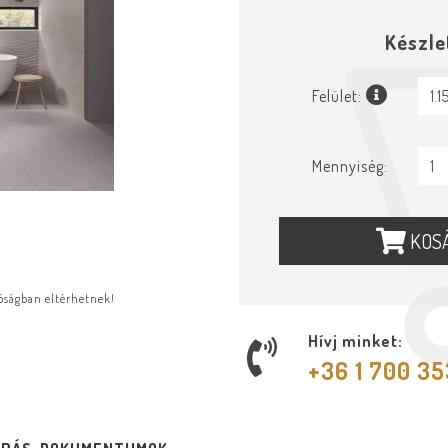
Készle
Felület:
Mennyiség:
KOS
lóságban eltérhetnek!
Hívj minket:
+36 1 700 3