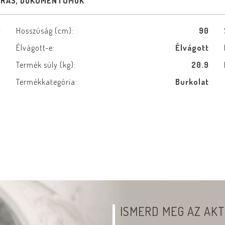
ÍRÁS, DOKUMENTUMOK
0
Hosszúság (cm):
90
5
Élvágott-e:
Élvágott
ú
Termék súly (kg):
20.9
e
Termékkategória:
Burkolat
ISMERD MEG AZ AKT