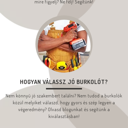
mire figyelj? Ne félj! Segítünk!
HOGYAN VÁLASSZ JÓ BURKOLÓT?
Nem könnyű jó szakembert találni? Nem tudod a burkolók
közül melyiket válaszd, hogy gyors és szép legyen a
végeredmény? Olvasd blogunkat és segítünk a
kiválasztásban!