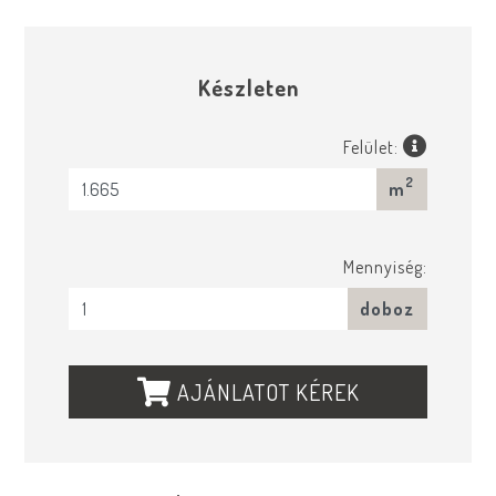
Készleten
Felület:
2
m
Mennyiség:
doboz
AJÁNLATOT KÉREK