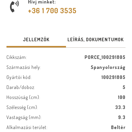
Hívj minket:
+36 1 700 3535
JELLEMZŐK
LEÍRÁS, DOKUMENTUMOK
Cikkszám:
PORCE_100291805
Származási hely:
Spanyolország
Gyártói kód:
100291805
Darab/doboz:
5
Hosszúság (cm):
100
Szélesség (cm):
33.3
Vastagság (mm):
9.3
Alkalmazási terület:
Beltér