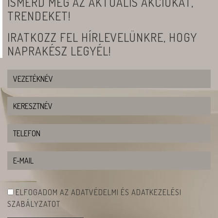
ISMERD MEG AZ AKTUÁLIS AKCIÓKAT,
TRENDEKET!
IRATKOZZ FEL HÍRLEVELÜNKRE, HOGY
NAPRAKÉSZ LEGYÉL!
ELFOGADOM AZ ADATVÉDELMI ÉS ADATKEZELÉSI
SZABÁLYZATOT