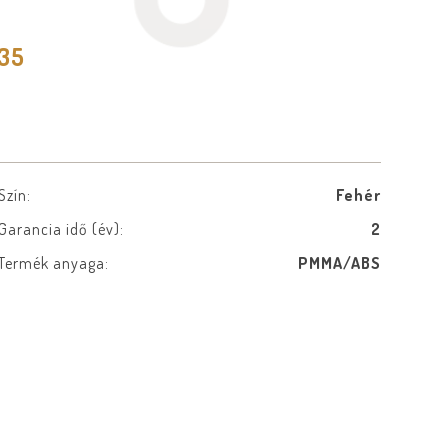
535
Szín:
Fehér
Garancia idő (év):
2
Termék anyaga:
PMMA/ABS