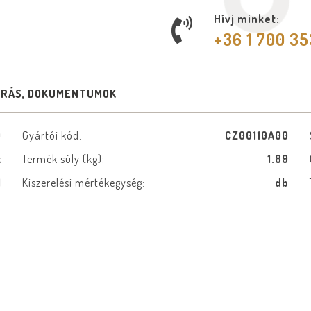
Hívj minket:
+36 1 700 3
ÍRÁS, DOKUMENTUMOK
0
Gyártói kód:
CZ00110A00
k
Termék súly (kg):
1.89
1
Kiszerelési mértékegység:
db
d