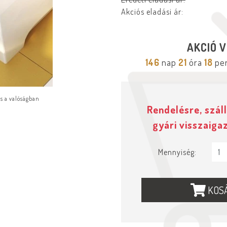
Akciós eladási ár:
AKCIÓ V
146
nap
21
óra
18
pe
ás a valóságban
Rendelésre, száll
gyári visszaiga
Mennyiség:
KOS