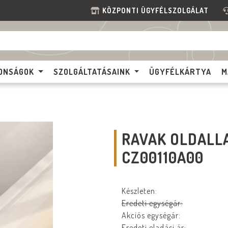
KÖZPONTI ÜGYFÉLSZOLGÁLAT
ONSÁGOK
SZOLGÁLTATÁSAINK
ÜGYFÉLKÁRTYA
M
RAVAK OLDALLA
CZ00110A00
Készleten:
Eredeti egységár:
Akciós egységár:
Eredeti eladási ár: