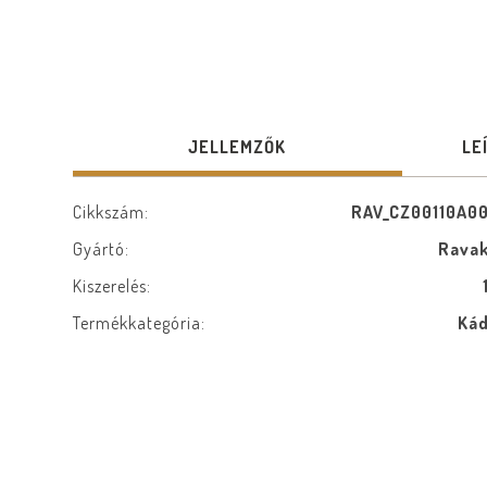
JELLEMZŐK
LE
Cikkszám:
RAV_CZ00110A0
Gyártó:
Rava
Kiszerelés:
Termékkategória:
Ká