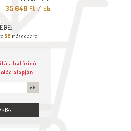
35 640 Ft
/ db
ÉGE:
rc
57
másodperc
ítási határidő
zolás alapján
db
ÁRBA