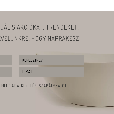
UÁLIS AKCIÓKAT, TRENDEKET!
LEVELÜNKRE, HOGY NAPRAKÉSZ
MI ÉS ADATKEZELÉSI SZABÁLYZATOT