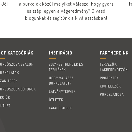
 Jól
a burkolók közül melyiket válaszd, hogy gyors
f
és szép legyen a végeredmény? Olvasd
blogunkat és segítünk a kiválasztásban!
TOP KATEGÓRIÁK
INSPIRÁCIÓ
PARTNEREINK
FÜRDŐSZOBA SZALON
2024-ES TRENDEK ÉS
TERVEZŐK,
TERMÉKEK
LAKBERENDEZŐK
BURKOLATOK
HOGY VÁLASSZ
PROJEKTEK
SZANITEREK
BURKOLATOT?
KIVITELEZŐK
FÜRDÖSZOBA BÚTOROK
LÁTVÁNYTERVEK
PORCELANOSA
AKCIÓK
ÖTLETEK
OUTLET
KATALÓGUSOK