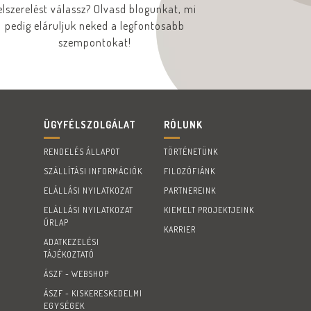
elszerelést válassz? Olvasd blogunkat, mi
pedig eláruljuk neked a legfontosabb
szempontokat!
ÜGYFÉLSZOLGÁLAT
RÓLUNK
RENDELÉS ÁLLAPOT
TÖRTÉNETÜNK
SZÁLLÍTÁSI INFORMÁCIÓK
FILOZÓFIÁNK
ELÁLLÁSI NYILATKOZAT
PARTNEREINK
ELÁLLÁSI NYILATKOZAT
KIEMELT PROJEKTJEINK
ŰRLAP
KARRIER
ADATKEZELÉSI
TÁJÉKOZTATÓ
ÁSZF - WEBSHOP
ÁSZF - KISKERESKEDELMI
EGYSÉGEK