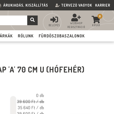
ÁRUKIADÁS, KISZÁLLÍTÁS
TERVEZŐ VAGYOK
KARRIER
0
WEBSHOP
BELÉPÉS
KOSÁR
REGISZTRÁCIÓ
ÁRKÁK
RÓLUNK
FÜRDŐSZOBASZALONOK
P 'A' 70 CM U (HÓFEHÉR)
0 db
39 600 Ft
/ db
35 640 Ft
/ db
39 600 Ft
/ db