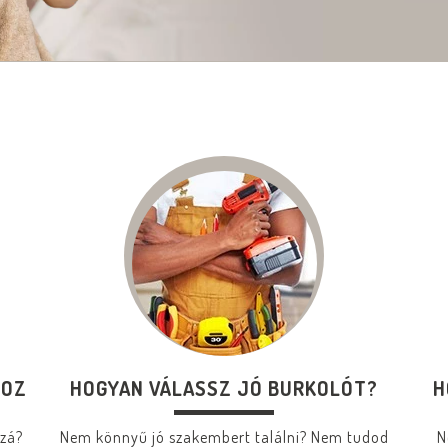
HOZ
HOGYAN VÁLASSZ JÓ BURKOLÓT?
H
zzá?
Nem könnyű jó szakembert találni? Nem tudod
N