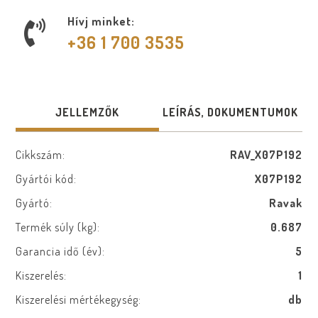
Hívj minket:
+36 1 700 3535
JELLEMZŐK
LEÍRÁS, DOKUMENTUMOK
Cikkszám:
RAV_X07P192
Gyártói kód:
X07P192
Gyártó:
Ravak
Termék súly (kg):
0.687
Garancia idő (év):
5
Kiszerelés:
1
Kiszerelési mértékegység:
db