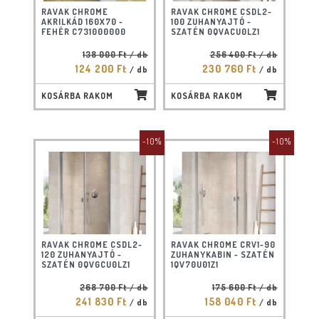
RAVAK CHROME
RAVAK CHROME CSDL2-
AKRILKÁD 160X70 -
100 ZUHANYAJTÓ -
FEHÉR C731000000
SZATÉN 0QVACU0LZ1
138 000 Ft
/ db
256 400 Ft
/ db
124 200 Ft
230 760 Ft
/ db
/ db
KOSÁRBA RAKOM
KOSÁRBA RAKOM
-10%
-10%
RAVAK CHROME CSDL2-
RAVAK CHROME CRV1-90
120 ZUHANYAJTÓ -
ZUHANYKABIN - SZATÉN
SZATÉN 0QVGCU0LZ1
1QV70U01Z1
268 700 Ft
/ db
175 600 Ft
/ db
241 830 Ft
158 040 Ft
/ db
/ db