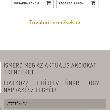
KOSÁRBA RAKOM
KOSÁRBA RAKOM
További termékek >>
ISMERD MEG AZ AKTUÁLIS AKCIÓKAT,
TRENDEKET!
IRATKOZZ FEL HÍRLEVELÜNKRE, HOGY
NAPRAKÉSZ LEGYÉL!