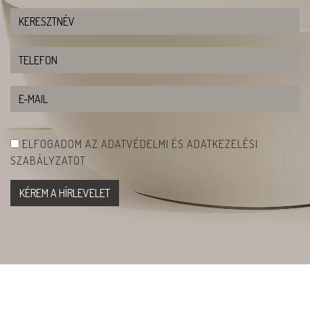
ELFOGADOM AZ ADATVÉDELMI ÉS ADATKEZELÉSI
SZABÁLYZATOT