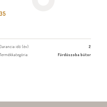
535
Garancia idő (év):
2
Termékkategória:
Fürdőszoba bútor