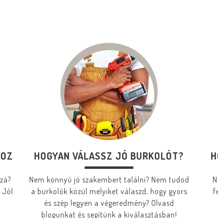
HOZ
HOGYAN VÁLASSZ JÓ BURKOLÓT?
H
zzá?
Nem könnyű jó szakembert találni? Nem tudod
N
 Jól
a burkolók közül melyiket válaszd, hogy gyors
f
és szép legyen a végeredmény? Olvasd
blogunkat és segítünk a kiválasztásban!