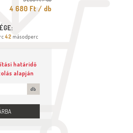
4 680 Ft
/ db
ÉGE:
rc
41
másodperc
ítási határidő
zolás alapján
db
ÁRBA