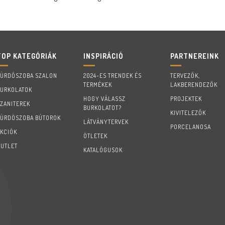
TOP KATEGÓRIÁK
INSPIRÁCIÓ
PARTNEREINK
FÜRDŐSZOBA SZALON
2024-ES TRENDEK ÉS
TERVEZŐK,
TERMÉKEK
LAKBERENDEZŐK
BURKOLATOK
HOGY VÁLASSZ
PROJEKTEK
SZANITEREK
BURKOLATOT?
KIVITELEZŐK
FÜRDÖSZOBA BÚTOROK
LÁTVÁNYTERVEK
PORCELANOSA
AKCIÓK
ÖTLETEK
OUTLET
KATALÓGUSOK