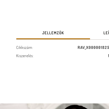
JELLEMZŐK
LE
Cikkszám:
RAV_X00000182
Kiszerelés: