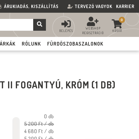
ÁRUKIADÁS, KISZÁLLÍTÁS
TERVEZŐ VAGYOK
KARRIER
0
WEBSHOP
BELÉPÉS
KOSÁR
REGISZTRÁCIÓ
ÁRKÁK
RÓLUNK
FÜRDŐSZOBASZALONOK
 II FOGANTYÚ, KRÓM (1 DB)
0 db
5 200 Ft
/ db
4 680 Ft
/ db
5 200 Ft
/ db