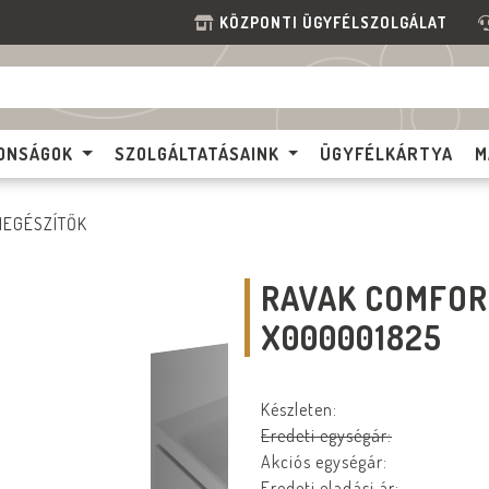
KÖZPONTI ÜGYFÉLSZOLGÁLAT
ONSÁGOK
SZOLGÁLTATÁSAINK
ÜGYFÉLKÁRTYA
M
IEGÉSZÍTŐK
RAVAK COMFORT
X000001825
Készleten:
Eredeti egységár:
Akciós egységár:
Eredeti eladási ár: