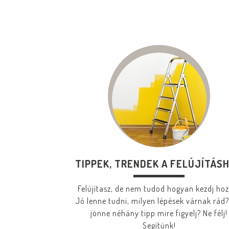
TIPPEK, TRENDEK A FELÚJÍTÁS
Felújítasz, de nem tudod hogyan kezdj ho
Jó lenne tudni, milyen lépések várnak rád?
jönne néhány tipp mire figyelj? Ne félj!
Segítünk!