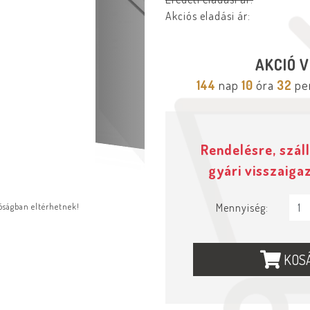
Akciós eladási ár:
AKCIÓ V
144
nap
10
óra
32
pe
Rendelésre, száll
gyári visszaiga
Mennyiség:
lóságban eltérhetnek!
KOS