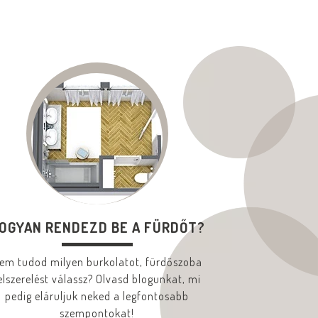
OGYAN RENDEZD BE A FÜRDŐT?
em tudod milyen burkolatot, fürdőszoba
elszerelést válassz? Olvasd blogunkat, mi
pedig eláruljuk neked a legfontosabb
szempontokat!