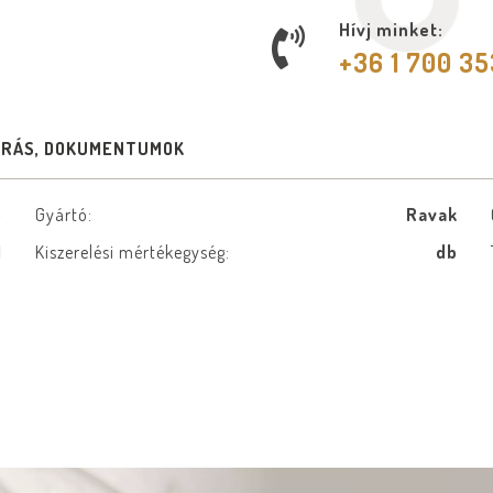
Hívj minket:
+36 1 700 3
ÍRÁS, DOKUMENTUMOK
5
Gyártó:
Ravak
1
Kiszerelési mértékegység:
db