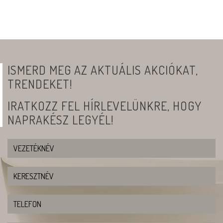
ISMERD MEG AZ AKTUÁLIS AKCIÓKAT,
TRENDEKET!
IRATKOZZ FEL HÍRLEVELÜNKRE, HOGY
NAPRAKÉSZ LEGYÉL!