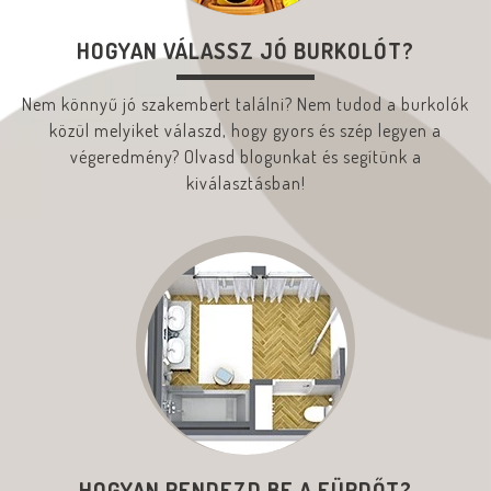
HOGYAN VÁLASSZ JÓ BURKOLÓT?
Nem könnyű jó szakembert találni? Nem tudod a burkolók
közül melyiket válaszd, hogy gyors és szép legyen a
végeredmény? Olvasd blogunkat és segítünk a
kiválasztásban!
HOGYAN RENDEZD BE A FÜRDŐT?