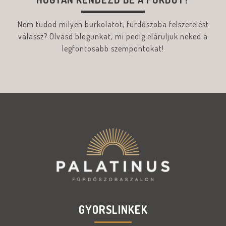
Nem tudod milyen burkolatot, fürdőszoba felszerelést
válassz? Olvasd blogunkat, mi pedig eláruljuk neked a
legfontosabb szempontokat!
GYORSLINKEK