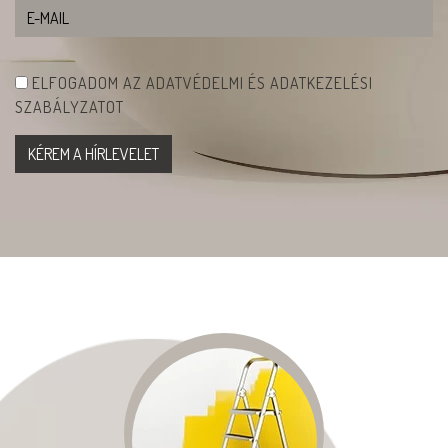
ELFOGADOM AZ ADATVÉDELMI ÉS ADATKEZELÉSI
SZABÁLYZATOT