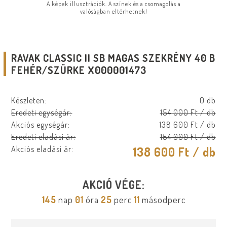
A képek illusztrációk. A színek és a csomagolás a
valóságban eltérhetnek!
RAVAK CLASSIC II SB MAGAS SZEKRÉNY 40 B
FEHÉR/SZÜRKE X000001473
Készleten:
0 db
Eredeti egységár:
154 000 Ft
/ db
Akciós egységár:
138 600 Ft
/ db
Eredeti eladási ár:
154 000 Ft
/ db
Akciós eladási ár:
138 600 Ft
/ db
AKCIÓ VÉGE:
145
nap
01
óra
25
perc
11
másodperc