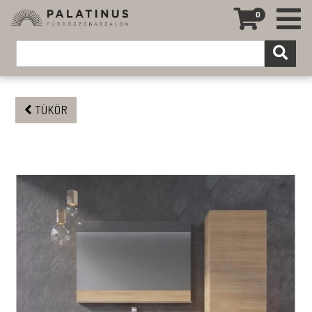
0
TÜKÖR