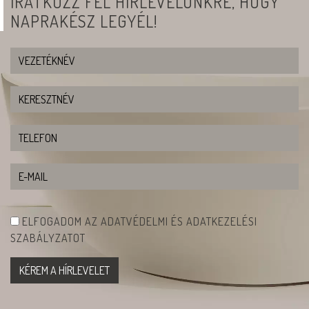
IRATKOZZ FEL HÍRLEVELÜNKRE, HOGY
NAPRAKÉSZ LEGYÉL!
ELFOGADOM AZ ADATVÉDELMI ÉS ADATKEZELÉSI
SZABÁLYZATOT