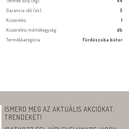
Termék súly (kg):
44
Garancia idő (év):
5
Kiszerelés:
1
Kiszerelési mértékegység:
db
Termékkategória:
Fürdőszoba bútor
ISMERD MEG AZ AKTUÁLIS AKCIÓKAT,
TRENDEKET!