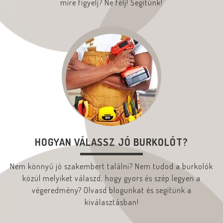
mire figyelj? Ne félj! Segítünk!
HOGYAN VÁLASSZ JÓ BURKOLÓT?
Nem könnyű jó szakembert találni? Nem tudod a burkolók
közül melyiket válaszd, hogy gyors és szép legyen a
végeredmény? Olvasd blogunkat és segítünk a
kiválasztásban!