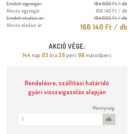
Eredeti egységár:
184 600 Ft
/ db
Akciós egységár:
166 140 Ft
/ db
Eredeti eladási ár:
184 600 Ft
/ db
Akciós eladási ár:
166 140 Ft
/ db
AKCIÓ VÉGE:
144
nap
03
óra
28
perc
05
másodperc
Rendelésre, szállítási határidő
gyári visszaigazolás alapján
Mennyiség:
db