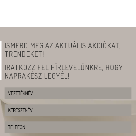
ISMERD MEG AZ AKTUÁLIS AKCIÓKAT,
TRENDEKET!
IRATKOZZ FEL HÍRLEVELÜNKRE, HOGY
NAPRAKÉSZ LEGYÉL!