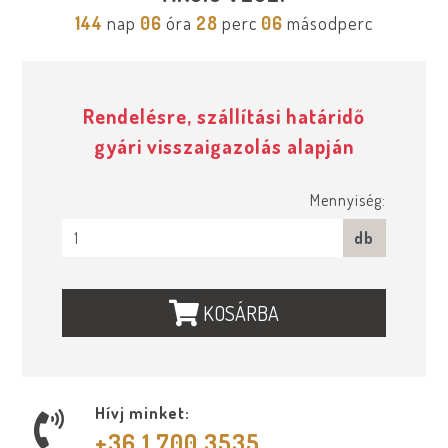
144
nap
06
óra
28
perc
06
másodperc
Rendelésre, szállítási határidő
gyári visszaigazolás alapján
Mennyiség:
db
KOSÁRBA
Hívj minket:
+36 1 700 3535