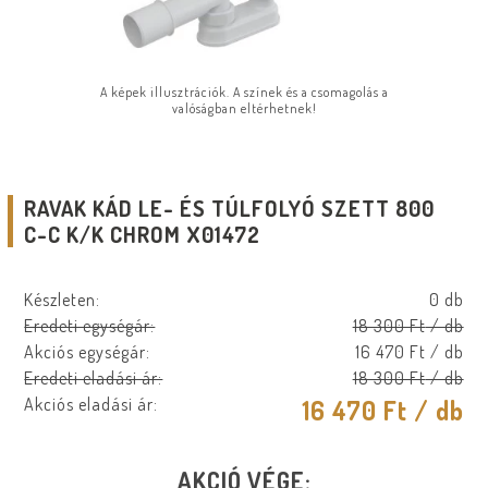
A képek illusztrációk. A színek és a csomagolás a
valóságban eltérhetnek!
RAVAK KÁD LE- ÉS TÚLFOLYÓ SZETT 800
C-C K/K CHROM X01472
Készleten:
0 db
Eredeti egységár:
18 300 Ft
/ db
Akciós egységár:
16 470 Ft
/ db
Eredeti eladási ár:
18 300 Ft
/ db
Akciós eladási ár:
16 470 Ft
/ db
AKCIÓ VÉGE: