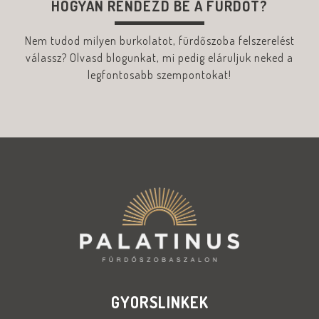
HOGYAN RENDEZD BE A FÜRDŐT?
Nem tudod milyen burkolatot, fürdőszoba felszerelést
válassz? Olvasd blogunkat, mi pedig eláruljuk neked a
legfontosabb szempontokat!
GYORSLINKEK