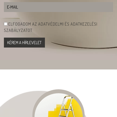
ELFOGADOM AZ ADATVÉDELMI ÉS ADATKEZELÉSI
SZABÁLYZATOT