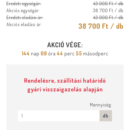
Eredeti egységár:
43 000 Ft
/ db
Akciós egységár:
38 700 Ft
/ db
Eredeti eladási ár:
43 000 Ft
/ db
Akciós eladási ár:
38 700 Ft
/ db
AKCIÓ VÉGE:
144
nap
09
óra
44
perc
54
másodperc
Rendelésre, szállítási határidő
gyári visszaigazolás alapján
Mennyiség:
db