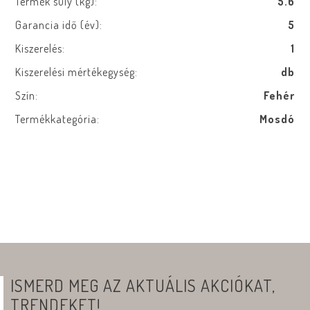
Termék súly (kg):
5.6
Garancia idő (év):
5
Kiszerelés:
1
Kiszerelési mértékegység:
db
Szín:
Fehér
Termékkategória:
Mosdó
ISMERD MEG AZ AKTUÁLIS AKCIÓKAT,
TRENDEKET!