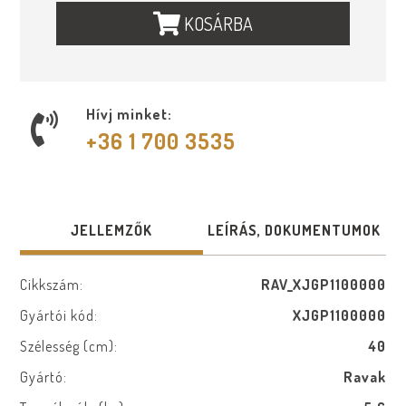
KOSÁRBA
Hívj minket:
+36 1 700 3535
JELLEMZŐK
LEÍRÁS, DOKUMENTUMOK
Cikkszám:
RAV_XJGP1100000
Gyártói kód:
XJGP1100000
Szélesség (cm):
40
Gyártó:
Ravak