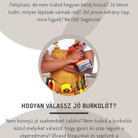
Felújítasz, de nem tudod hogyan kezdj hozzá? Jó lenne
tudni, milyen lépések várnak rád? Jól jönne néhány tipp
mire figyelj? Ne félj! Segítünk!
HOGYAN VÁLASSZ JÓ BURKOLÓT?
Nem könnyű jó szakembert találni? Nem tudod a burkolók
közül melyiket válaszd, hogy gyors és szép legyen a
végeredmény? Olvasd blogunkat és segítünk a