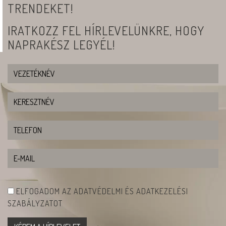
TRENDEKET!
IRATKOZZ FEL HÍRLEVELÜNKRE, HOGY
NAPRAKÉSZ LEGYÉL!
ELFOGADOM AZ ADATVÉDELMI ÉS ADATKEZELÉSI
SZABÁLYZATOT