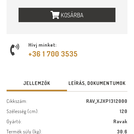
KOSÁRBA
Hívj minket:
+36 1 700 3535
JELLEMZŐK
LEÍRÁS, DOKUMENTUMOK
Cikkszám:
RAV_XJXP1312000
Szélesség (cm):
120
Gyártó:
Ravak
Termék súly (kg):
30.6