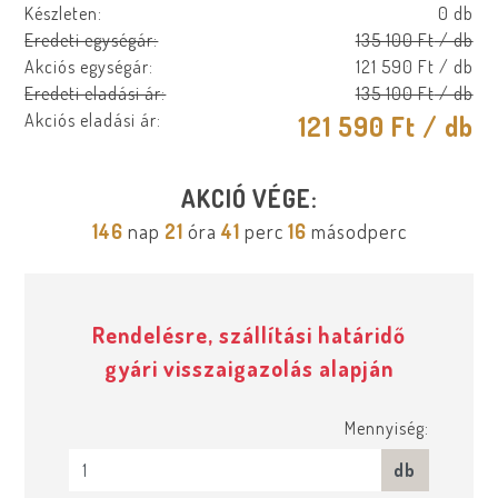
Készleten:
0 db
Eredeti egységár:
135 100 Ft
/ db
Akciós egységár:
121 590 Ft
/ db
Eredeti eladási ár:
135 100 Ft
/ db
Akciós eladási ár:
121 590 Ft
/ db
AKCIÓ VÉGE:
146
nap
21
óra
41
perc
15
másodperc
Rendelésre, szállítási határidő
gyári visszaigazolás alapján
Mennyiség:
db