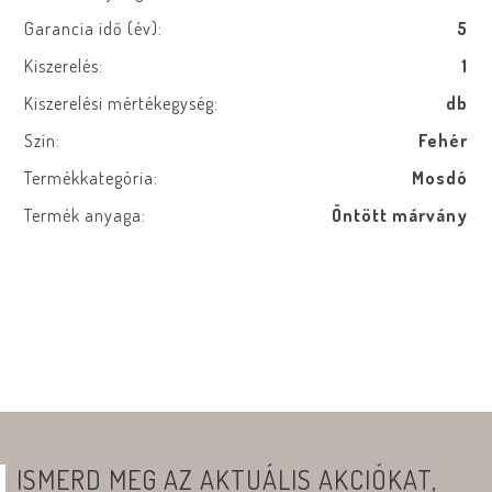
Garancia idő (év):
5
Kiszerelés:
1
Kiszerelési mértékegység:
db
Szín:
Fehér
Termékkategória:
Mosdó
Termék anyaga:
Öntött márvány
ISMERD MEG AZ AKTUÁLIS AKCIÓKAT,