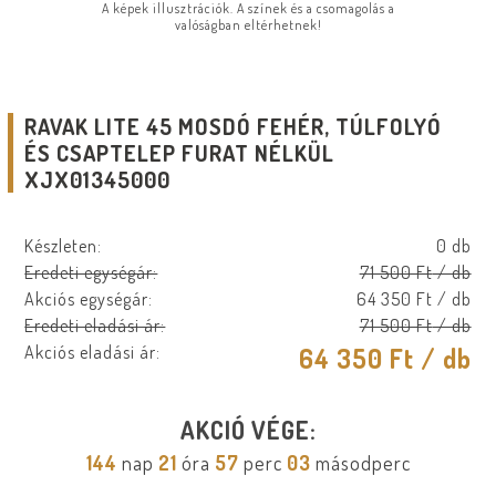
A képek illusztrációk. A színek és a csomagolás a
valóságban eltérhetnek!
RAVAK LITE 45 MOSDÓ FEHÉR, TÚLFOLYÓ
ÉS CSAPTELEP FURAT NÉLKÜL
XJX01345000
Készleten:
0 db
Eredeti egységár:
71 500 Ft
/ db
Akciós egységár:
64 350 Ft
/ db
Eredeti eladási ár:
71 500 Ft
/ db
Akciós eladási ár:
64 350 Ft
/ db
AKCIÓ VÉGE:
144
nap
21
óra
57
perc
03
másodperc