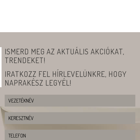
ISMERD MEG AZ AKTUÁLIS AKCIÓKAT,
TRENDEKET!
IRATKOZZ FEL HÍRLEVELÜNKRE, HOGY
NAPRAKÉSZ LEGYÉL!