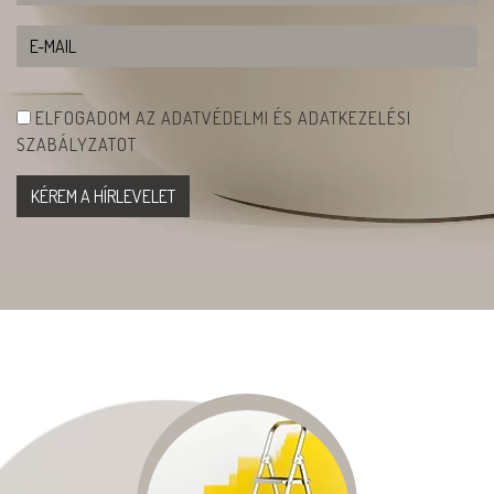
ELFOGADOM AZ ADATVÉDELMI ÉS ADATKEZELÉSI
SZABÁLYZATOT