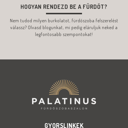
HOGYAN RENDEZD BE A FÜRDŐT?
Nem tudod milyen burkolatot, fürdőszoba felszerelést
válassz? Olvasd blogunkat, mi pedig eláruljuk neked a
legfontosabb szempontokat!
GYORSLINKEK