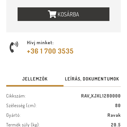
KOSÁRBA
Hívj minket:
+36 1 700 3535
JELLEMZŐK
LEÍRÁS, DOKUMENTUMOK
Cikkszám:
RAV_XJXL1280000
Szélesség (cm):
80
Gyártó:
Ravak
Termék súly (kg):
20.5