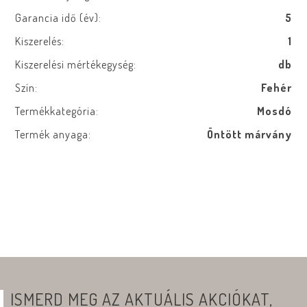
Garancia idő (év):
5
Kiszerelés:
1
Kiszerelési mértékegység:
db
Szín:
Fehér
Termékkategória:
Mosdó
Termék anyaga:
Öntött márvány
ISMERD MEG AZ AKTUÁLIS AKCIÓKAT,