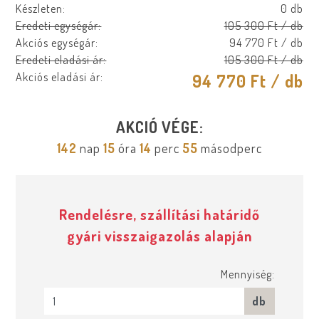
Készleten:
0 db
Eredeti egységár:
105 300 Ft
/ db
Akciós egységár:
94 770 Ft
/ db
Eredeti eladási ár:
105 300 Ft
/ db
Akciós eladási ár:
94 770 Ft
/ db
AKCIÓ VÉGE:
142
nap
15
óra
14
perc
55
másodperc
Rendelésre, szállítási határidő
gyári visszaigazolás alapján
Mennyiség:
db