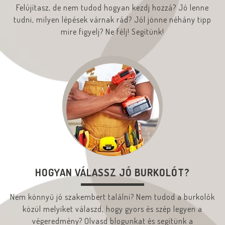
Felújítasz, de nem tudod hogyan kezdj hozzá? Jó lenne
tudni, milyen lépések várnak rád? Jól jönne néhány tipp
mire figyelj? Ne félj! Segítünk!
HOGYAN VÁLASSZ JÓ BURKOLÓT?
Nem könnyű jó szakembert találni? Nem tudod a burkolók
közül melyiket válaszd, hogy gyors és szép legyen a
végeredmény? Olvasd blogunkat és segítünk a