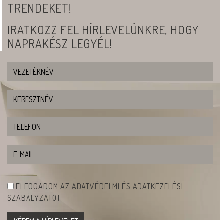
TRENDEKET!
IRATKOZZ FEL HÍRLEVELÜNKRE, HOGY
NAPRAKÉSZ LEGYÉL!
ELFOGADOM AZ ADATVÉDELMI ÉS ADATKEZELÉSI
SZABÁLYZATOT