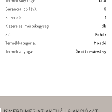
Termék súly (kg):
15.8
Garancia idő (év):
5
Kiszerelés:
1
Kiszerelési mértékegység:
db
Szín:
Fehér
Termékkategória:
Mosdó
Termék anyaga:
Öntött márvány
ISMERD MEG AZ AKTUÁLIS AKCIÓKAT,