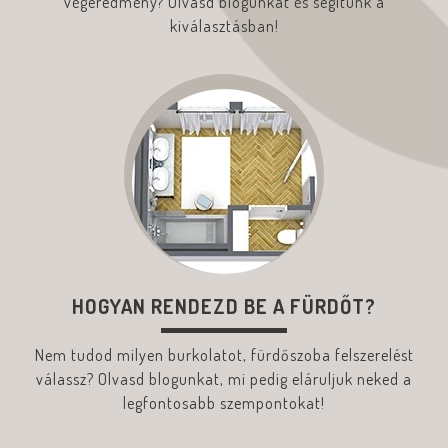
végeredmény? Olvasd blogunkat és segítünk a
kiválasztásban!
HOGYAN RENDEZD BE A FÜRDŐT?
Nem tudod milyen burkolatot, fürdőszoba felszerelést
válassz? Olvasd blogunkat, mi pedig eláruljuk neked a
legfontosabb szempontokat!