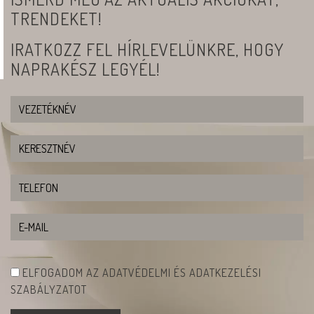
TRENDEKET!
IRATKOZZ FEL HÍRLEVELÜNKRE, HOGY
NAPRAKÉSZ LEGYÉL!
ELFOGADOM AZ ADATVÉDELMI ÉS ADATKEZELÉSI
SZABÁLYZATOT