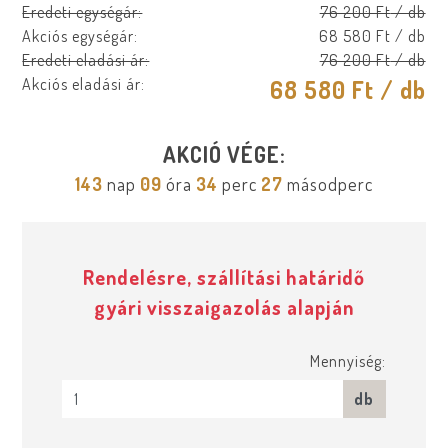
Eredeti egységár:
76 200 Ft
/ db
Akciós egységár:
68 580 Ft
/ db
Eredeti eladási ár:
76 200 Ft
/ db
Akciós eladási ár:
68 580 Ft
/ db
AKCIÓ VÉGE:
143
nap
09
óra
34
perc
27
másodperc
Rendelésre, szállítási határidő
gyári visszaigazolás alapján
Mennyiség:
db