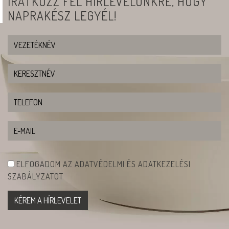
IRATKOZZ FEL HÍRLEVELÜNKRE, HOGY
NAPRAKÉSZ LEGYÉL!
ELFOGADOM AZ ADATVÉDELMI ÉS ADATKEZELÉSI
SZABÁLYZATOT