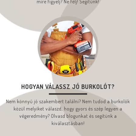
mire figyelj? Ne félj! Segítünk!
HOGYAN VÁLASSZ JÓ BURKOLÓT?
Nem könnyű jó szakembert találni? Nem tudod a burkolók
közül melyiket válaszd, hogy gyors és szép legyen a
végeredmény? Olvasd blogunkat és segítünk a
kiválasztásban!