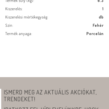
Termék súly (kg):
6.3
Kiszerelés:
1
Kiszerelési mértékegység:
db
Szín:
Fehér
Termék anyaga:
Porcelán
ISMERD MEG AZ AKTUÁLIS AKCIÓKAT,
TRENDEKET!