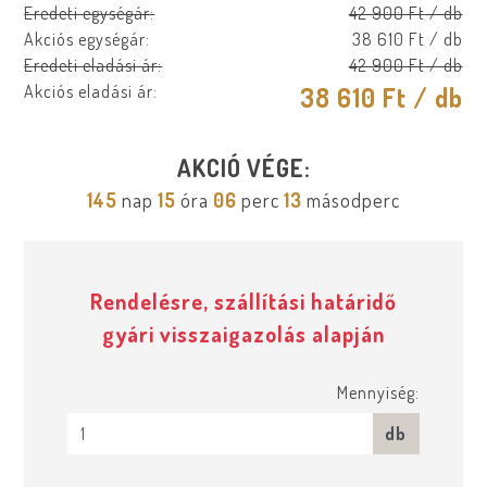
Eredeti egységár:
42 900 Ft
/ db
Akciós egységár:
38 610 Ft
/ db
Eredeti eladási ár:
42 900 Ft
/ db
Akciós eladási ár:
38 610 Ft
/ db
AKCIÓ VÉGE:
145
nap
15
óra
06
perc
12
másodperc
Rendelésre, szállítási határidő
gyári visszaigazolás alapján
Mennyiség:
db