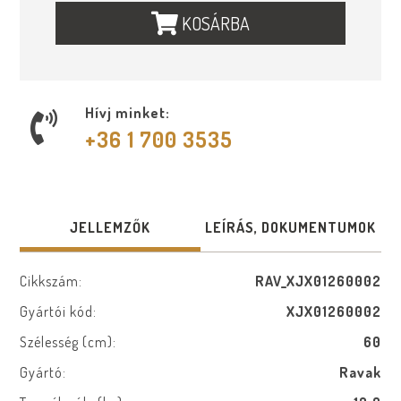
KOSÁRBA
Hívj minket:
+36 1 700 3535
JELLEMZŐK
LEÍRÁS, DOKUMENTUMOK
Cikkszám:
RAV_XJX01260002
Gyártói kód:
XJX01260002
Szélesség (cm):
60
Gyártó:
Ravak