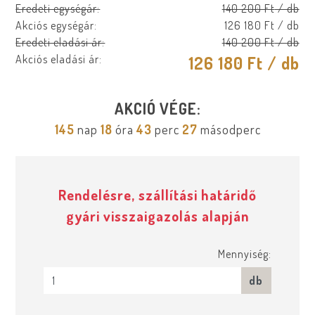
Eredeti egységár:
140 200 Ft
/ db
Akciós egységár:
126 180 Ft
/ db
Eredeti eladási ár:
140 200 Ft
/ db
Akciós eladási ár:
126 180 Ft
/ db
AKCIÓ VÉGE:
145
nap
18
óra
43
perc
27
másodperc
Rendelésre, szállítási határidő
gyári visszaigazolás alapján
Mennyiség:
db