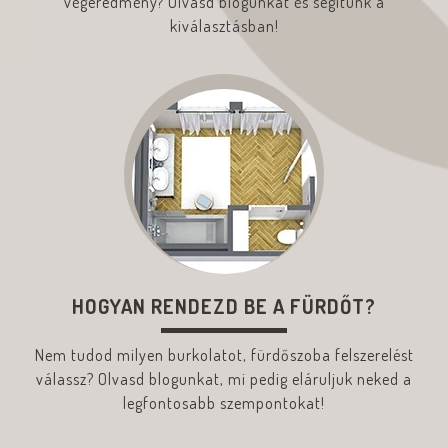
végeredmény? Olvasd blogunkat és segítünk a
kiválasztásban!
HOGYAN RENDEZD BE A FÜRDŐT?
Nem tudod milyen burkolatot, fürdőszoba felszerelést
válassz? Olvasd blogunkat, mi pedig eláruljuk neked a
legfontosabb szempontokat!