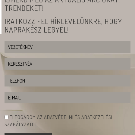
TRENDEKET!
IRATKOZZ FEL HÍRLEVELÜNKRE, HOGY
NAPRAKÉSZ LEGYÉL!
ELFOGADOM AZ ADATVÉDELMI ÉS ADATKEZELÉSI
SZABÁLYZATOT