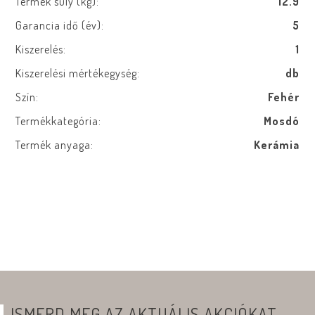
Termék súly (kg):
12.9
Garancia idő (év):
5
Kiszerelés:
1
Kiszerelési mértékegység:
db
Szín:
Fehér
Termékkategória:
Mosdó
Termék anyaga:
Kerámia
ISMERD MEG AZ AKTUÁLIS AKCIÓKAT,