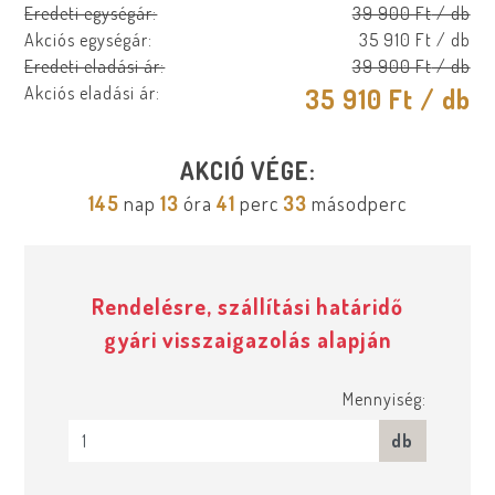
Eredeti egységár:
39 900 Ft
/ db
Akciós egységár:
35 910 Ft
/ db
Eredeti eladási ár:
39 900 Ft
/ db
Akciós eladási ár:
35 910 Ft
/ db
AKCIÓ VÉGE:
145
nap
13
óra
41
perc
33
másodperc
Rendelésre, szállítási határidő
gyári visszaigazolás alapján
Mennyiség:
db