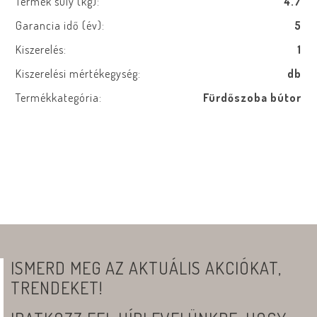
Termék súly (kg):
4.7
Garancia idő (év):
5
Kiszerelés:
1
Kiszerelési mértékegység:
db
Termékkategória:
Fürdőszoba bútor
ISMERD MEG AZ AKTUÁLIS AKCIÓKAT,
TRENDEKET!