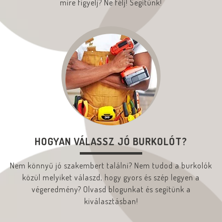
mire figyelj? Ne félj! Segítünk!
HOGYAN VÁLASSZ JÓ BURKOLÓT?
Nem könnyű jó szakembert találni? Nem tudod a burkolók
közül melyiket válaszd, hogy gyors és szép legyen a
végeredmény? Olvasd blogunkat és segítünk a
kiválasztásban!