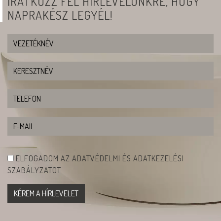
IRATKOZZ FEL HÍRLEVELÜNKRE, HOGY
NAPRAKÉSZ LEGYÉL!
ELFOGADOM AZ ADATVÉDELMI ÉS ADATKEZELÉSI
SZABÁLYZATOT