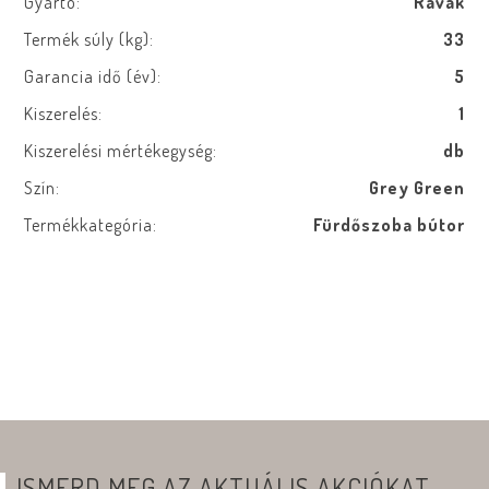
Gyártó:
Ravak
Termék súly (kg):
33
Garancia idő (év):
5
Kiszerelés:
1
Kiszerelési mértékegység:
db
Szín:
Grey Green
Termékkategória:
Fürdőszoba bútor
ISMERD MEG AZ AKTUÁLIS AKCIÓKAT,