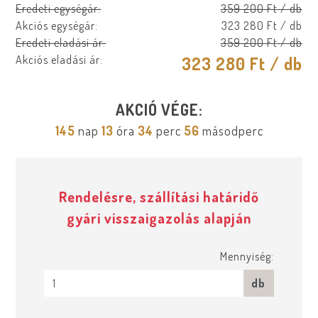
Eredeti egységár:
359 200 Ft
/ db
Akciós egységár:
323 280 Ft
/ db
Eredeti eladási ár:
359 200 Ft
/ db
Akciós eladási ár:
323 280 Ft
/ db
AKCIÓ VÉGE:
145
nap
13
óra
34
perc
56
másodperc
Rendelésre, szállítási határidő
gyári visszaigazolás alapján
Mennyiség:
db