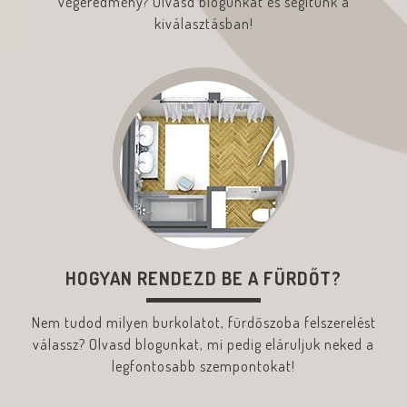
végeredmény? Olvasd blogunkat és segítünk a
kiválasztásban!
HOGYAN RENDEZD BE A FÜRDŐT?
Nem tudod milyen burkolatot, fürdőszoba felszerelést
válassz? Olvasd blogunkat, mi pedig eláruljuk neked a
legfontosabb szempontokat!