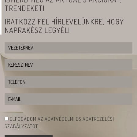
TRENDEKET!
IRATKOZZ FEL HÍRLEVELÜNKRE, HOGY
NAPRAKÉSZ LEGYÉL!
ELFOGADOM AZ ADATVÉDELMI ÉS ADATKEZELÉSI
SZABÁLYZATOT