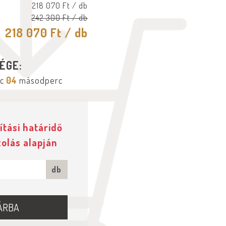
218 070 Ft
/ db
242 300 Ft
/ db
218 070 Ft
/ db
ÉGE:
c
03
másodperc
ítási határidő
zolás alapján
db
ÁRBA