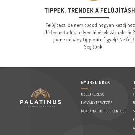
TIPPEK, TRENDEK A FELÚJÍTÁS
Felújítasz, de nem tudod hogyan kezdj ho
Jó lenne tudni, milyen lépések várnak rád?
jönne néhány tipp mire figyelj? Ne félj!
Segítünk!
GYORSLINKEK
ÜZLETKERESŐ
LÁTVÁNYTERVEZÉS
REKLAMÁCIÓ BEJELENTÉSE