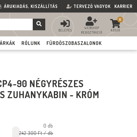
ÁRUKIADÁS, KISZÁLLÍTÁS
TERVEZŐ VAGYOK
KARRIER
0
WEBSHOP
BELÉPÉS
KOSÁR
REGISZTRÁCIÓ
ÁRKÁK
RÓLUNK
FÜRDŐSZOBASZALONOK
LCP4-90 NÉGYRÉSZES
S ZUHANYKABIN - KRÓM
0 db
242 300 Ft
/ db