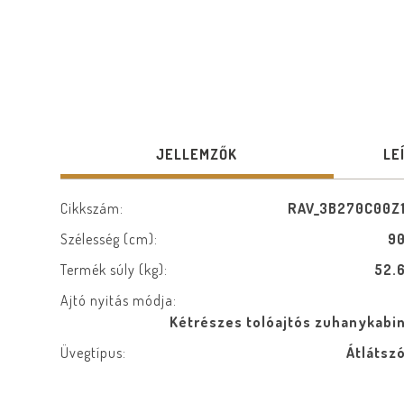
JELLEMZŐK
LE
Cikkszám:
RAV_3B270C00Z
Szélesség (cm):
9
Termék súly (kg):
52.
Ajtó nyitás módja:
Kétrészes tolóajtós zuhanykabi
Üvegtípus:
Átlátsz