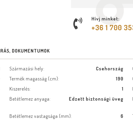
Hívj minket:
+36 1 700 3
ÍRÁS, DOKUMENTUMOK
1
Származási hely:
Csehország
0
Termék magasság (cm):
190
6
Kiszerelés:
1
Betétlemez anyaga:
Edzett biztonsági üveg
n
ó
Betétlemez vastagsága (mm):
6