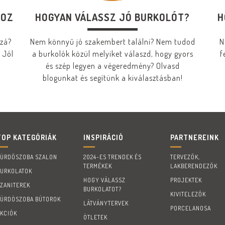
HOZ
HOGYAN VÁLASSZ JÓ BURKOLÓT?
H
zzá?
Nem könnyű jó szakembert találni? Nem tudod
N
 Jól
a burkolók közül melyiket válaszd, hogy gyors
f
és szép legyen a végeredmény? Olvasd
blogunkat és segítünk a kiválasztásban!
TOP KATEGÓRIÁK
INSPIRÁCIÓ
PARTNEREINK
FÜRDŐSZOBA SZALON
2024-ES TRENDEK ÉS
TERVEZŐK,
TERMÉKEK
LAKBERENDEZŐK
BURKOLATOK
HOGY VÁLASSZ
PROJEKTEK
SZANITEREK
BURKOLATOT?
KIVITELEZŐK
FÜRDÖSZOBA BÚTOROK
LÁTVÁNYTERVEK
PORCELANOSA
AKCIÓK
ÖTLETEK