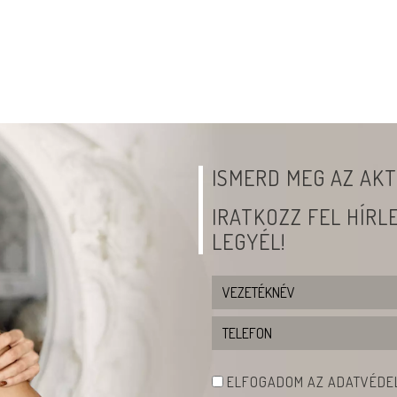
ISMERD MEG AZ AKT
IRATKOZZ FEL HÍR
LEGYÉL!
ELFOGADOM AZ ADATVÉDEL