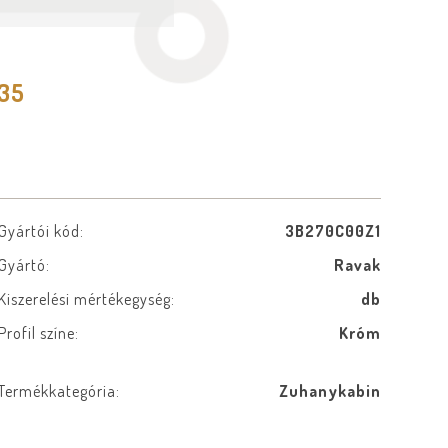
535
Gyártói kód:
3B270C00Z1
Gyártó:
Ravak
Kiszerelési mértékegység:
db
Profil színe:
Króm
Termékkategória:
Zuhanykabin