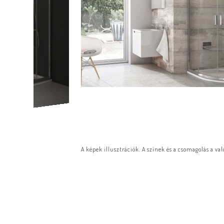
A képek illusztrációk. A színek és a csomagolás a va