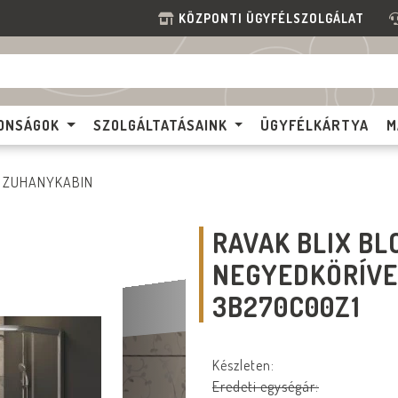
KÖZPONTI ÜGYFÉLSZOLGÁLAT
ONSÁGOK
SZOLGÁLTATÁSAINK
ÜGYFÉLKÁRTYA
M
S ZUHANYKABIN
RAVAK BLIX B
NEGYEDKÖRÍVE
3B270C00Z1
Készleten:
Eredeti egységár: