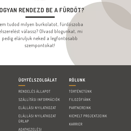
OGYAN RENDEZD BE A FÜRDŐT?
em tudod milyen burkolatot, fürdőszoba
elszerelést válassz? Olvasd blogunkat, mi
pedig eláruljuk neked a legfontosabb
szempontokat!
ÜGYFÉLSZOLGÁLAT
RÓLUNK
RENDELÉS ÁLLAPOT
TÖRTÉNETÜNK
SZÁLLÍTÁSI INFORMÁCIÓK
FILOZÓFIÁNK
ELÁLLÁSI NYILATKOZAT
PARTNEREINK
ELÁLLÁSI NYILATKOZAT
KIEMELT PROJEKTJEINK
ŰRLAP
KARRIER
ADATKEZELÉSI