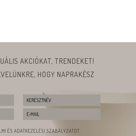
UÁLIS AKCIÓKAT, TRENDEKET!
LEVELÜNKRE, HOGY NAPRAKÉSZ
MI ÉS ADATKEZELÉSI SZABÁLYZATOT