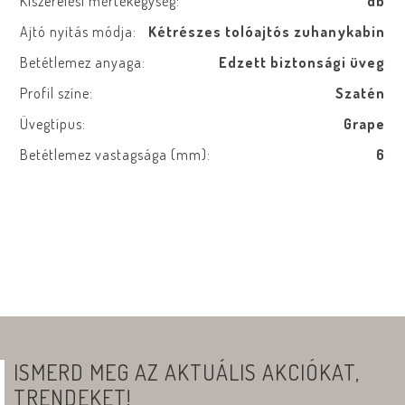
Kiszerelési mértékegység:
db
Ajtó nyitás módja:
Kétrészes tolóajtós zuhanykabin
Betétlemez anyaga:
Edzett biztonsági üveg
Profil színe:
Szatén
Üvegtípus:
Grape
Betétlemez vastagsága (mm):
6
ISMERD MEG AZ AKTUÁLIS AKCIÓKAT,
TRENDEKET!