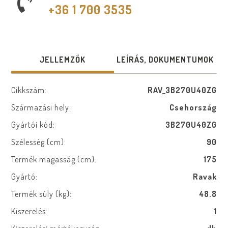
+36 1 700 3535
JELLEMZŐK
LEÍRÁS, DOKUMENTUMOK
Cikkszám:
RAV_3B270U40ZG
Származási hely:
Csehország
Gyártói kód:
3B270U40ZG
Szélesség (cm):
90
Termék magasság (cm):
175
Gyártó:
Ravak
Termék súly (kg):
48.8
Kiszerelés:
1