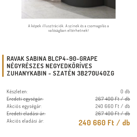
A képek illusztrációk. A színek és a csomagolás a
valóságban eltérhetnek!
RAVAK SABINA BLCP4-90-GRAPE
NÉGYRÉSZES NEGYEDKÖRÍVES
ZUHANYKABIN - SZATÉN 3B270U40ZG
Készleten:
0 db
Eredeti egységár:
267 400 Ft
/ db
Akciós egységár:
240 660 Ft
/ db
Eredeti eladási ár:
267 400 Ft
/ db
Akciós eladási ár:
240 660 Ft
/ db