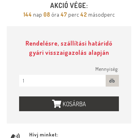
AKCIÓ VÉGE:
144
nap
08
óra
47
perc
41
másodperc
Rendelésre, szállítási határidő
gyári visszaigazolás alapján
Mennyiség:
db
KOSÁRBA
Hívj minket: