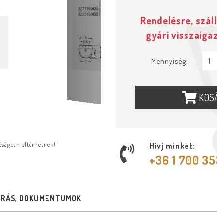
Rendelésre, száll
gyári visszaiga
Mennyiség:
KOS
lóságban eltérhetnek!
Hívj minket:
+36 1 700 3
ÍRÁS, DOKUMENTUMOK