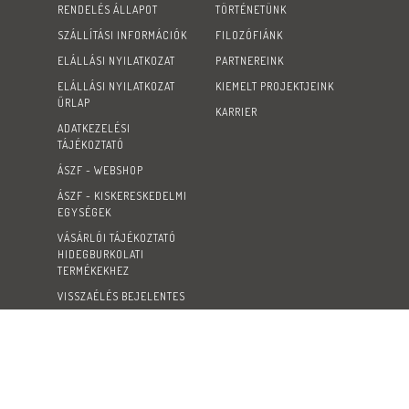
RENDELÉS ÁLLAPOT
TÖRTÉNETÜNK
SZÁLLÍTÁSI INFORMÁCIÓK
FILOZÓFIÁNK
ELÁLLÁSI NYILATKOZAT
PARTNEREINK
ELÁLLÁSI NYILATKOZAT
KIEMELT PROJEKTJEINK
ŰRLAP
KARRIER
ADATKEZELÉSI
TÁJÉKOZTATÓ
ÁSZF - WEBSHOP
ÁSZF - KISKERESKEDELMI
EGYSÉGEK
VÁSÁRLÓI TÁJÉKOZTATÓ
HIDEGBURKOLATI
TERMÉKEKHEZ
VISSZAÉLÉS BEJELENTES