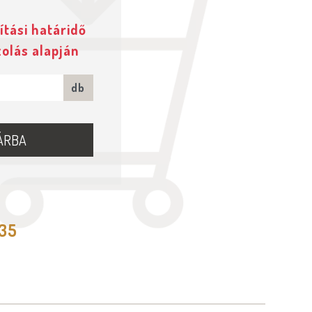
ítási határidő
zolás alapján
db
ÁRBA
535