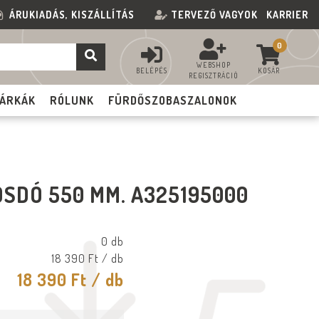
ÁRUKIADÁS, KISZÁLLÍTÁS
TERVEZŐ VAGYOK
KARRIER
0
WEBSHOP
BELÉPÉS
KOSÁR
REGISZTRÁCIÓ
ÁRKÁK
RÓLUNK
FÜRDŐSZOBASZALONOK
SDÓ 550 MM. A325195000
0 db
18 390 Ft
/ db
18 390 Ft
/ db