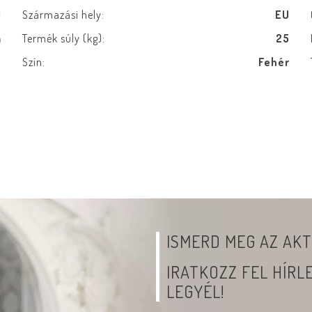
0
Származási hely:
EU
a
Termék súly (kg):
25
b
Szín:
Fehér
ISMERD MEG AZ AKT
IRATKOZZ FEL HÍR
LEGYÉL!