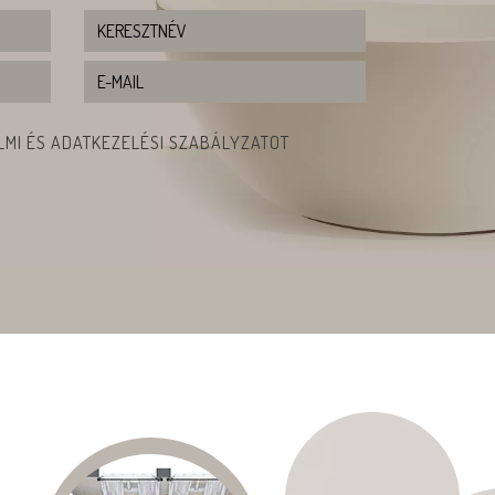
MI ÉS ADATKEZELÉSI SZABÁLYZATOT