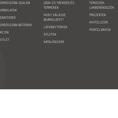
FÜRDŐSZOBA SZALON
2024-ES TRENDEK ÉS
TERVEZŐK,
TERMÉKEK
LAKBERENDEZŐK
BURKOLATOK
HOGY VÁLASSZ
PROJEKTEK
SZANITEREK
BURKOLATOT?
KIVITELEZŐK
FÜRDÖSZOBA BÚTOROK
LÁTVÁNYTERVEK
PORCELANOSA
AKCIÓK
ÖTLETEK
OUTLET
KATALÓGUSOK