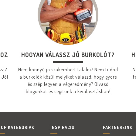
HOZ
HOGYAN VÁLASSZ JÓ BURKOLÓT?
H
zzá?
Nem könnyű jó szakembert találni? Nem tudod
N
 Jól
a burkolók közül melyiket válaszd, hogy gyors
f
és szép legyen a végeredmény? Olvasd
blogunkat és segítünk a kiválasztásban!
TOP KATEGÓRIÁK
INSPIRÁCIÓ
PARTNEREINK