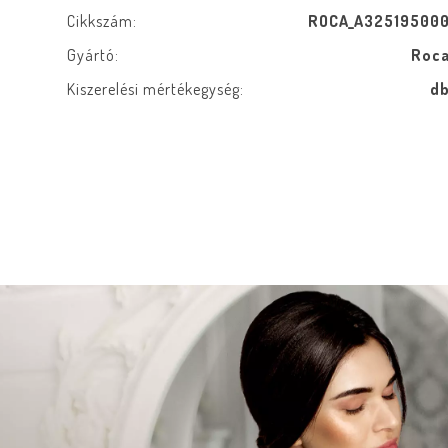
Cikkszám:
ROCA_A32519500
Gyártó:
Roc
Kiszerelési mértékegység:
d