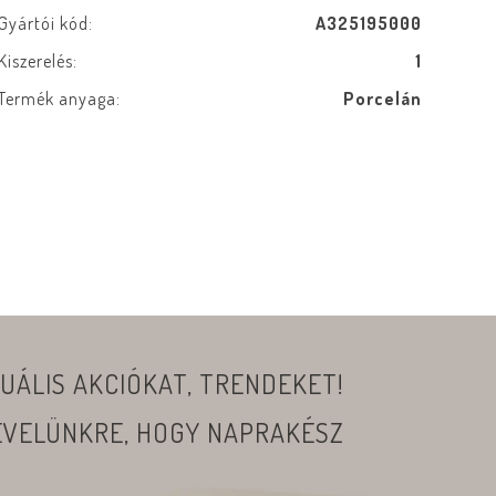
Gyártói kód:
A325195000
Kiszerelés:
1
Termék anyaga:
Porcelán
UÁLIS AKCIÓKAT, TRENDEKET!
LEVELÜNKRE, HOGY NAPRAKÉSZ