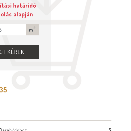
ítási határidő
zolás alapján
2
m
OT KÉREK
535
Darab/doboz:
5