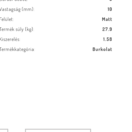
Vastagság (mm):
10
Felület:
Matt
Termék súly (kg):
27.9
Kiszerelés:
1.58
Termékkategória:
Burkolat