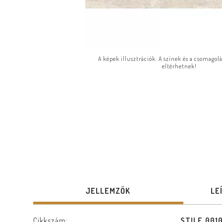
A képek illusztrációk. A színek és a csomagol
eltérhetnek!
JELLEMZŐK
LE
Cikkszám:
STILE_001