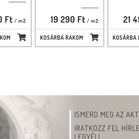
0 Ft
19 290 Ft
21 4
/ m2
/ m2
AKOM
KOSÁRBA RAKOM
KOSÁRBA
ISMERD MEG AZ AKT
IRATKOZZ FEL HÍR
LEGYÉL!