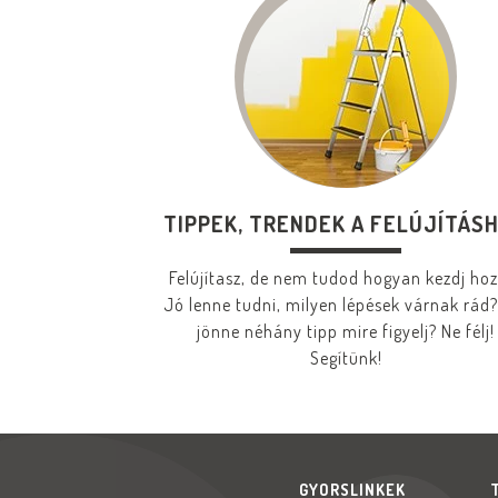
TIPPEK, TRENDEK A FELÚJÍTÁS
Felújítasz, de nem tudod hogyan kezdj ho
Jó lenne tudni, milyen lépések várnak rád?
jönne néhány tipp mire figyelj? Ne félj!
Segítünk!
GYORSLINKEK