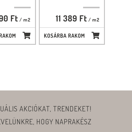
90 Ft
11 389 Ft
/ m2
/ m2
 RAKOM
KOSÁRBA RAKOM
UÁLIS AKCIÓKAT, TRENDEKET!
LEVELÜNKRE, HOGY NAPRAKÉSZ