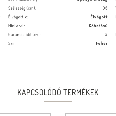
0
Szélesség (cm):
35
r
Élvágott-e:
Élvágott
e
Mintázat:
Kőhatású
l
Garancia idő (év):
5
2
Szín:
Fehér
m
KAPCSOLÓDÓ TERMÉKEK