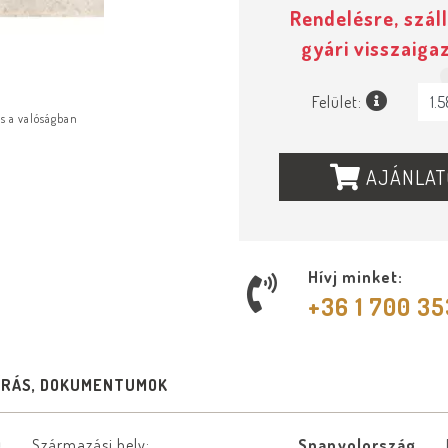
Rendelésre, száll
gyári visszaiga
Felület:
ás a valóságban
AJÁNLAT
Hívj minket:
+36 1 700 3
ÍRÁS, DOKUMENTUMOK
0
Származási hely:
Spanyolország