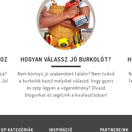
HOZ
HOGYAN VÁLASSZ JÓ BURKOLÓT?
H
zzá?
Nem könnyű jó szakembert találni? Nem tudod
N
 Jól
a burkolók közül melyiket válaszd, hogy gyors
f
és szép legyen a végeredmény? Olvasd
blogunkat és segítünk a kiválasztásban!
TOP KATEGÓRIÁK
INSPIRÁCIÓ
PARTNEREINK