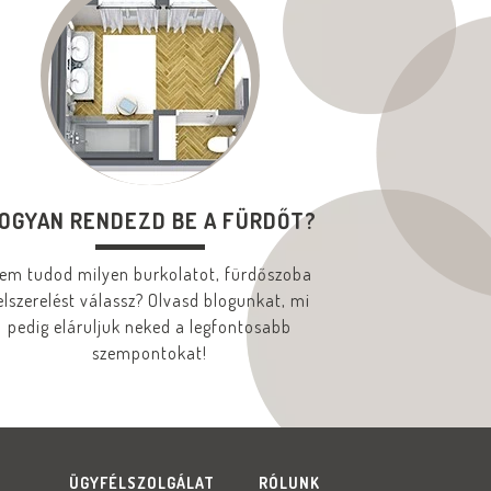
OGYAN RENDEZD BE A FÜRDŐT?
em tudod milyen burkolatot, fürdőszoba
elszerelést válassz? Olvasd blogunkat, mi
pedig eláruljuk neked a legfontosabb
szempontokat!
ÜGYFÉLSZOLGÁLAT
RÓLUNK