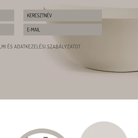
MI ÉS ADATKEZELÉSI SZABÁLYZATOT