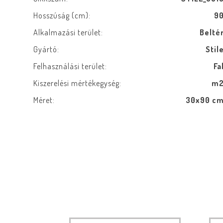
Hosszúság (cm):
9
Alkalmazási terület:
Belté
Gyártó:
Stil
Felhasználási terület:
Fa
Kiszerelési mértékegység:
m
Méret:
30x90 c