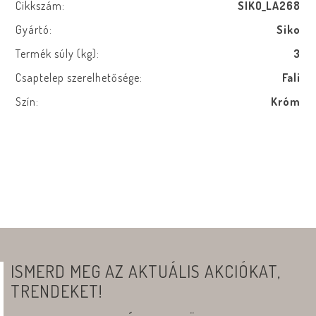
Cikkszám:
SIKO_LA268
Gyártó:
Siko
Termék súly (kg):
3
Csaptelep szerelhetősége:
Fali
Szín:
Króm
ISMERD MEG AZ AKTUÁLIS AKCIÓKAT,
TRENDEKET!