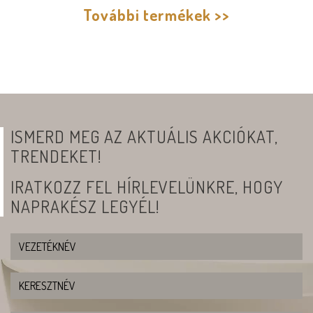
További termékek >>
ISMERD MEG AZ AKTUÁLIS AKCIÓKAT,
TRENDEKET!
IRATKOZZ FEL HÍRLEVELÜNKRE, HOGY
NAPRAKÉSZ LEGYÉL!