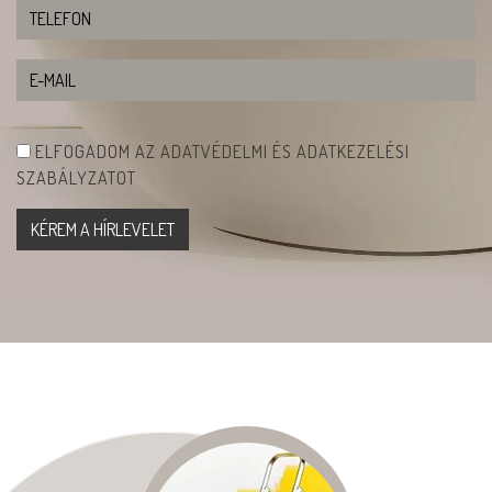
ELFOGADOM AZ ADATVÉDELMI ÉS ADATKEZELÉSI
SZABÁLYZATOT