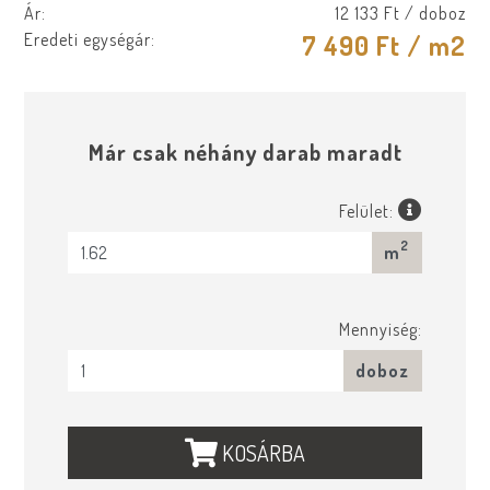
Ár:
12 133 Ft
/ doboz
Eredeti egységár:
7 490 Ft
/ m2
Már csak néhány darab maradt
Felület:
2
m
Mennyiség:
doboz
KOSÁRBA