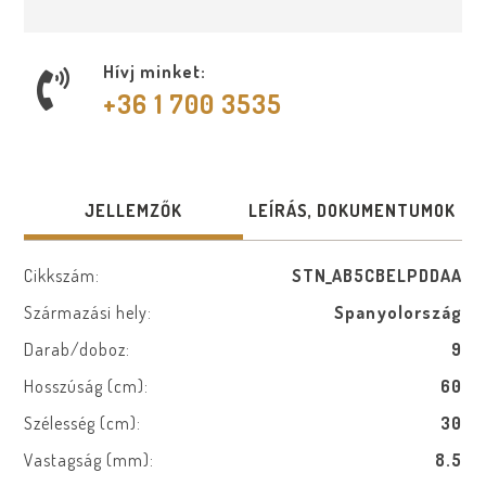
Hívj minket:
+36 1 700 3535
JELLEMZŐK
LEÍRÁS, DOKUMENTUMOK
Cikkszám:
STN_AB5CBELPDDAA
Származási hely:
Spanyolország
Darab/doboz:
9
Hosszúság (cm):
60
Szélesség (cm):
30
Vastagság (mm):
8.5