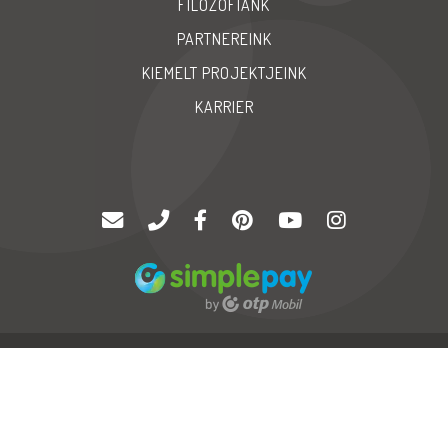
FILOZÓFIÁNK
PARTNEREINK
KIEMELT PROJEKTJEINK
KARRIER
© Copyright 2020 |
Palatinus '94 Kft
| Minden jog fenntartva
GYIK
Karrier
Impressum
Neo
Soft