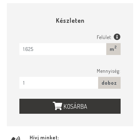
Készleten
Felület:
2
m
Mennyiség:
doboz
KOSÁRBA
Hívj minket: