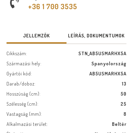
+36 1 700 3535
JELLEMZŐK
LEÍRÁS, DOKUMENTUMOK
Cikkszám:
STN_AB5USMARHX5A
Származási hely:
Spanyolország
Gyártói kód:
AB5USMARHX5A
Darab/doboz:
13
Hosszúság (cm):
50
Szélesség (cm):
25
Vastagság (mm):
8
Alkalmazási terület:
Beltér