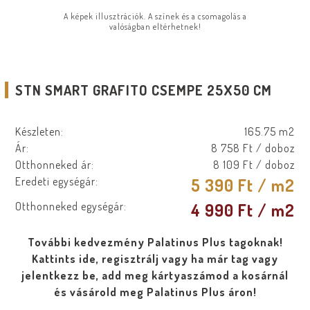
A képek illusztrációk. A színek és a csomagolás a
valóságban eltérhetnek!
STN SMART GRAFITO CSEMPE 25X50 CM
Készleten:
165.75 m2
Ár:
8 758 Ft
/ doboz
Otthonneked ár:
8 109 Ft
/ doboz
Eredeti egységár:
5 390 Ft
/ m2
Otthonneked egységár:
4 990 Ft
/ m2
További kedvezmény Palatinus Plus tagoknak!
Kattints ide, regisztrálj vagy ha már tag vagy
jelentkezz be, add meg kártyaszámod a kosárnál
és vásárold meg Palatinus Plus áron!