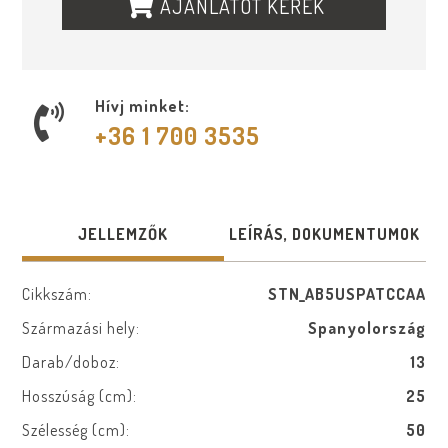
AJÁNLATOT KÉREK
Hívj minket:
+36 1 700 3535
JELLEMZŐK
LEÍRÁS, DOKUMENTUMOK
Cikkszám:
STN_AB5USPATCCAA
Származási hely:
Spanyolország
Darab/doboz:
13
Hosszúság (cm):
25
Szélesség (cm):
50