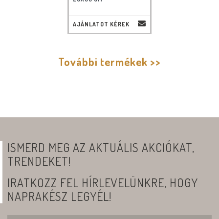
AJÁNLATOT KÉREK
További termékek >>
ISMERD MEG AZ AKTUÁLIS AKCIÓKAT,
TRENDEKET!
IRATKOZZ FEL HÍRLEVELÜNKRE, HOGY
NAPRAKÉSZ LEGYÉL!