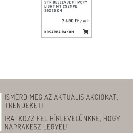
STN BELLEVUE PI IVORY
LIGHT MT CSEMPE
30X60 CM
7 490 Ft
/ m2
KOSÁRBA RAKOM
ISMERD MEG AZ AKTUÁLIS AKCIÓKAT,
TRENDEKET!
IRATKOZZ FEL HÍRLEVELÜNKRE, HOGY
NAPRAKÉSZ LEGYÉL!