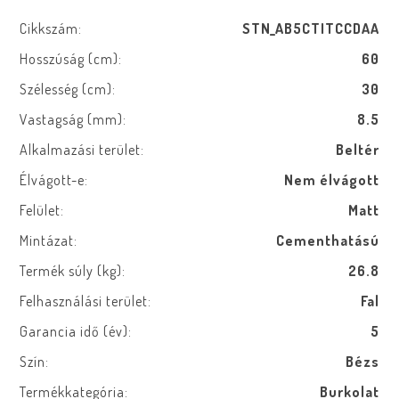
Cikkszám:
STN_AB5CTITCCDAA
Hosszúság (cm):
60
Szélesség (cm):
30
Vastagság (mm):
8.5
Alkalmazási terület:
Beltér
Élvágott-e:
Nem élvágott
Felület:
Matt
Mintázat:
Cementhatású
Termék súly (kg):
26.8
Felhasználási terület:
Fal
Garancia idő (év):
5
Szín:
Bézs
Termékkategória:
Burkolat