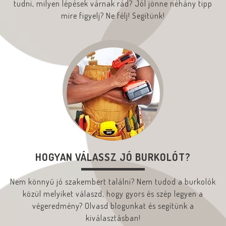
tudni, milyen lépések várnak rád? Jól jönne néhány tipp
mire figyelj? Ne félj! Segítünk!
HOGYAN VÁLASSZ JÓ BURKOLÓT?
Nem könnyű jó szakembert találni? Nem tudod a burkolók
közül melyiket válaszd, hogy gyors és szép legyen a
végeredmény? Olvasd blogunkat és segítünk a
kiválasztásban!