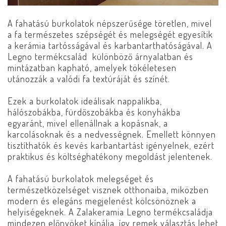
A fahatású burkolatok népszerűsége töretlen, mivel
a fa természetes szépségét és melegségét egyesítik
a kerámia tartósságával és karbantarthatóságával. A
Legno termékcsalád különböző árnyalatban és
mintázatban kapható, amelyek tökéletesen
utánozzák a valódi fa textúráját és színét.
Ezek a burkolatok ideálisak nappalikba,
hálószobákba, fürdőszobákba és konyhákba
egyaránt, mivel ellenállnak a kopásnak, a
karcolásoknak és a nedvességnek. Emellett könnyen
tisztíthatók és kevés karbantartást igényelnek, ezért
praktikus és költséghatékony megoldást jelentenek.
A fahatású burkolatok melegséget és
természetközelséget visznek otthonaiba, miközben
modern és elegáns megjelenést kölcsönöznek a
helyiségeknek. A Zalakeramia Legno termékcsaládja
mindezen előnyöket kínálja, így remek választás lehet