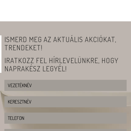
ISMERD MEG AZ AKTUÁLIS AKCIÓKAT,
TRENDEKET!
IRATKOZZ FEL HÍRLEVELÜNKRE, HOGY
NAPRAKÉSZ LEGYÉL!