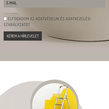
ELFOGADOM AZ ADATVÉDELMI ÉS ADATKEZELÉSI
SZABÁLYZATOT