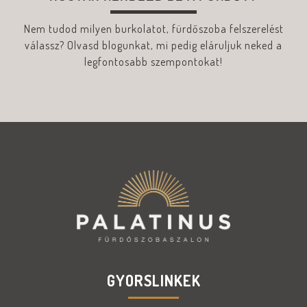
Nem tudod milyen burkolatot, fürdőszoba felszerelést
válassz? Olvasd blogunkat, mi pedig eláruljuk neked a
legfontosabb szempontokat!
GYORSLINKEK