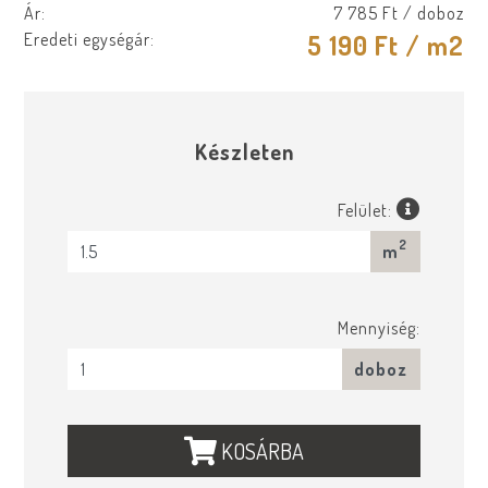
Ár:
7 785 Ft
/ doboz
Eredeti egységár:
5 190 Ft
/ m2
Készleten
Felület:
2
m
Mennyiség:
doboz
KOSÁRBA