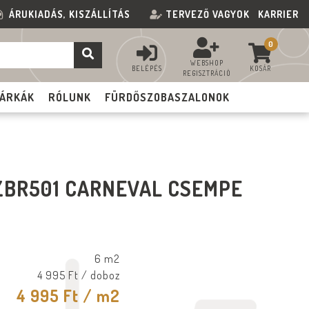
ÁRUKIADÁS, KISZÁLLÍTÁS
TERVEZŐ VAGYOK
KARRIER
0
WEBSHOP
BELÉPÉS
KOSÁR
REGISZTRÁCIÓ
ÁRKÁK
RÓLUNK
FÜRDŐSZOBASZALONOK
ZBR501 CARNEVAL CSEMPE
6 m2
4 995 Ft
/ doboz
4 995 Ft
/ m2