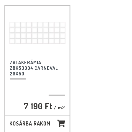
ZALAKERÁMIA
ZBK53004 CARNEVAL
20X50
7 190 Ft
/ m2
KOSÁRBA RAKOM