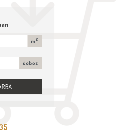
ban
2
m
doboz
ÁRBA
535