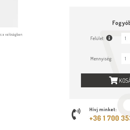
Fogyó
ás a valóságban
Felület:
Mennyiség:
KOS
Hívj minket:
+36 1 700 3