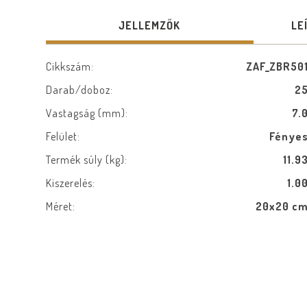
JELLEMZŐK
LE
Cikkszám:
ZAF_ZBR50
Darab/doboz:
2
Vastagság (mm):
7.
Felület:
Fénye
Termék súly (kg):
11.9
Kiszerelés:
1.0
Méret:
20x20 c