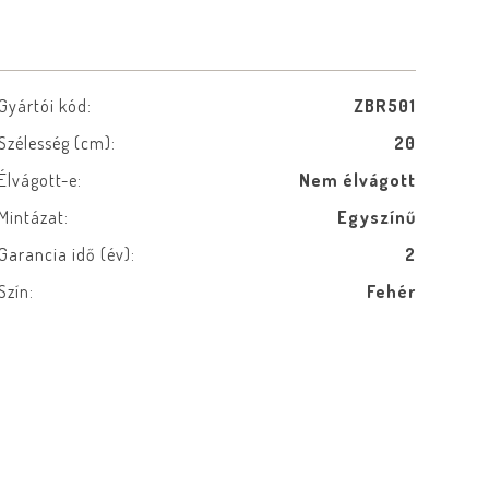
Gyártói kód:
ZBR501
Szélesség (cm):
20
Élvágott-e:
Nem élvágott
Mintázat:
Egyszínű
Garancia idő (év):
2
Szín:
Fehér