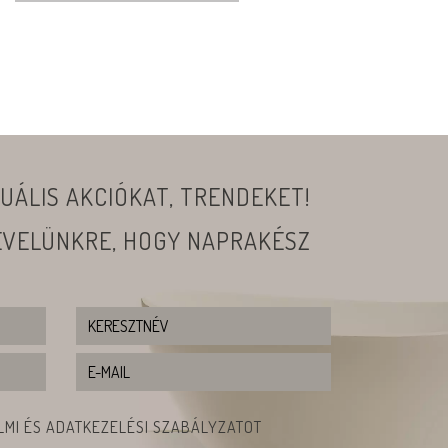
UÁLIS AKCIÓKAT, TRENDEKET!
LEVELÜNKRE, HOGY NAPRAKÉSZ
MI ÉS ADATKEZELÉSI SZABÁLYZATOT