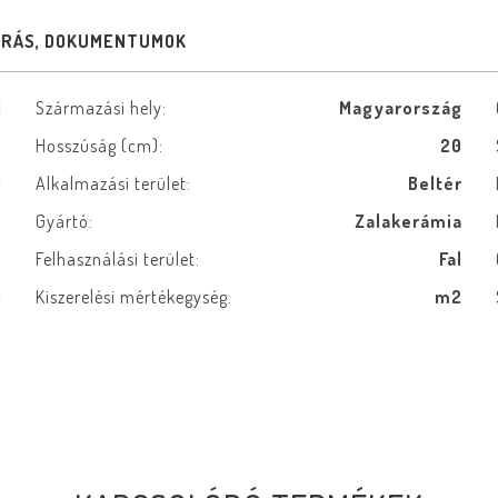
ÍRÁS, DOKUMENTUMOK
1
Származási hely:
Magyarország
5
Hosszúság (cm):
20
0
Alkalmazási terület:
Beltér
s
Gyártó:
Zalakerámia
3
Felhasználási terület:
Fal
0
Kiszerelési mértékegység:
m2
m