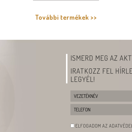
További termékek >>
ISMERD MEG AZ AKT
IRATKOZZ FEL HÍR
LEGYÉL!
ELFOGADOM AZ ADATVÉDEL