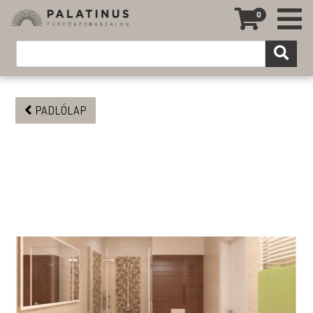
0
PADLÓLAP