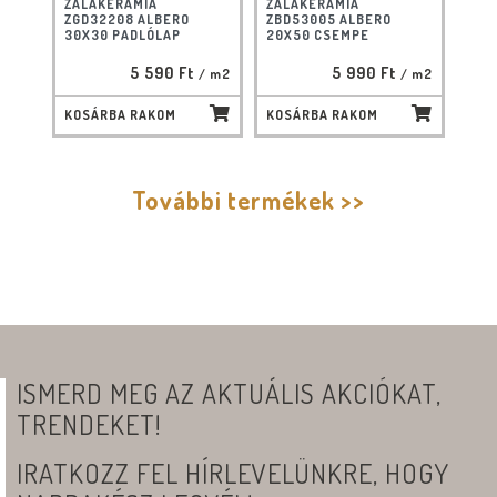
ZALAKERÁMIA
ZALAKERÁMIA
ZGD32208 ALBERO
ZBD53005 ALBERO
30X30 PADLÓLAP
20X50 CSEMPE
5 590 Ft
5 990 Ft
/ m2
/ m2
KOSÁRBA RAKOM
KOSÁRBA RAKOM
További termékek >>
ISMERD MEG AZ AKTUÁLIS AKCIÓKAT,
TRENDEKET!
IRATKOZZ FEL HÍRLEVELÜNKRE, HOGY