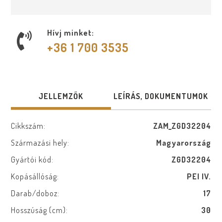
Hívj minket:
+36 1 700 3535
JELLEMZŐK
LEÍRÁS, DOKUMENTUMOK
Cikkszám:
ZAM_ZGD32204
Származási hely:
Magyarország
Gyártói kód:
ZGD32204
Kopásállóság:
PEI IV.
Darab/doboz:
17
Hosszúság (cm):
30