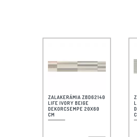
ZALAKERÁMIA ZBD62140
Z
LIFE IVORY BEIGE
L
DEKORCSEMPE 20X60
D
CM