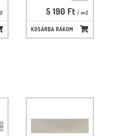
5 190 Ft
2
/ m2
KOSÁRBA RAKOM