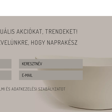
UÁLIS AKCIÓKAT, TRENDEKET!
LEVELÜNKRE, HOGY NAPRAKÉSZ
MI ÉS ADATKEZELÉSI SZABÁLYZATOT