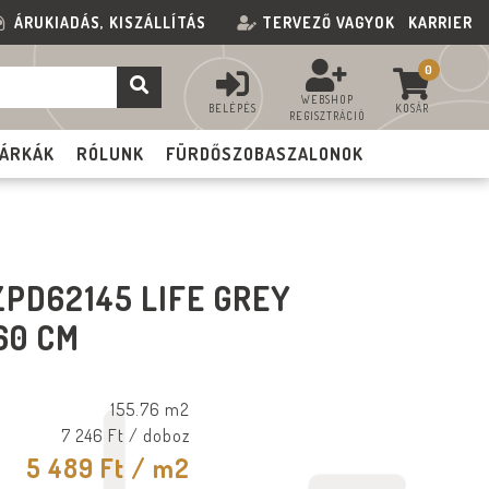
ÁRUKIADÁS, KISZÁLLÍTÁS
TERVEZŐ VAGYOK
KARRIER
0
WEBSHOP
BELÉPÉS
KOSÁR
REGISZTRÁCIÓ
ÁRKÁK
RÓLUNK
FÜRDŐSZOBASZALONOK
PD62145 LIFE GREY
60 CM
155.76 m2
7 246 Ft
/ doboz
5 489 Ft
/ m2