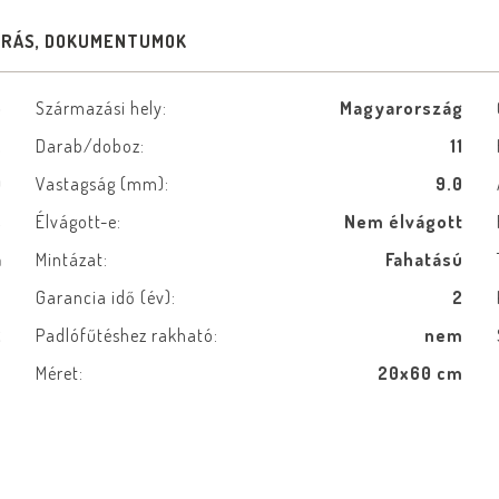
ÍRÁS, DOKUMENTUMOK
5
Származási hely:
Magyarország
.
Darab/doboz:
11
0
Vastagság (mm):
9.0
s
Élvágott-e:
Nem élvágott
a
Mintázat:
Fahatású
ó
Garancia idő (év):
2
2
Padlófűtéshez rakható:
nem
ó
Méret:
20x60 cm