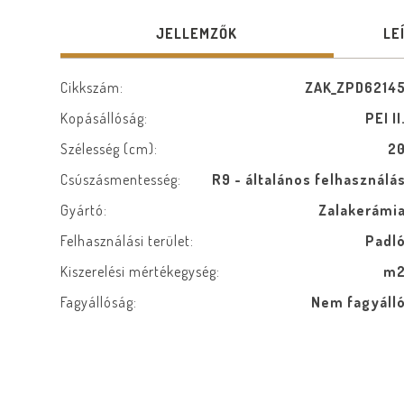
JELLEMZŐK
LE
Cikkszám:
ZAK_ZPD6214
Kopásállóság:
PEI II
Szélesség (cm):
2
Csúszásmentesség:
R9 - általános felhasználá
Gyártó:
Zalakerámi
Felhasználási terület:
Padl
Kiszerelési mértékegység:
m
Fagyállóság:
Nem fagyáll