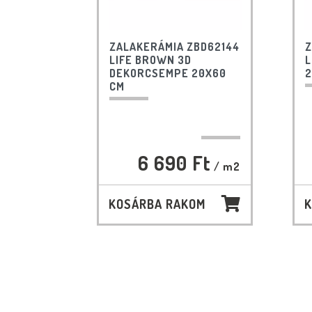
ZALAKERÁMIA ZBD62144
Z
LIFE BROWN 3D
L
DEKORCSEMPE 20X60
2
CM
6 690 Ft
/ m2
KOSÁRBA RAKOM
K