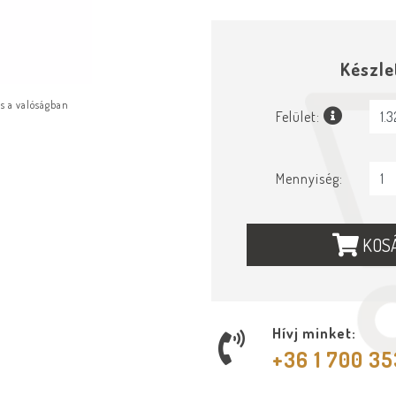
Készle
ás a valóságban
Felület:
Mennyiség:
KOS
Hívj minket:
+36 1 700 3