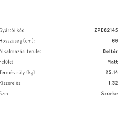
Gyártói kód:
ZPD62145
Hosszúság (cm):
60
Alkalmazási terület:
Beltér
Felület:
Matt
Termék súly (kg):
25.14
Kiszerelés:
1.32
Szín:
Szürke