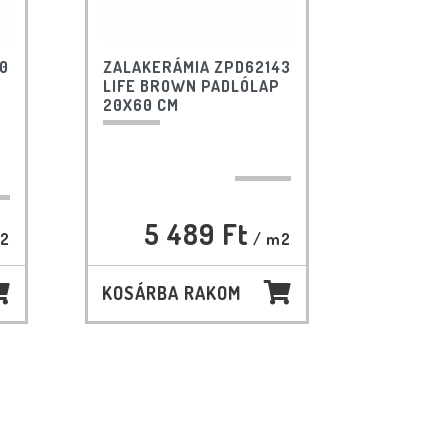
0
ZALAKERÁMIA ZPD62143
LIFE BROWN PADLÓLAP
20X60 CM
5 489 Ft
2
/ m2
KOSÁRBA RAKOM