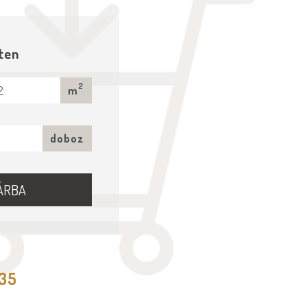
ten
2
m
doboz
ÁRBA
535