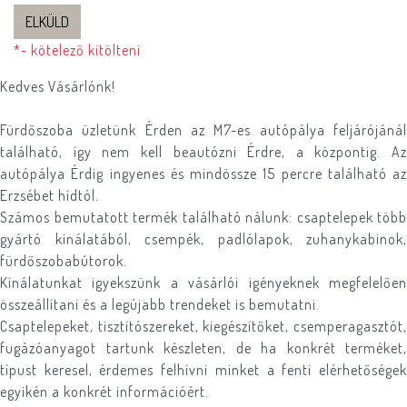
ELKÜLD
*- kötelező kitölteni
Kedves Vásárlónk!
Fürdőszoba üzletünk Érden az M7-es autópálya feljárójánál
található, így nem kell beautózni Érdre, a központig. Az
autópálya Érdig ingyenes és mindössze 15 percre található az
Erzsébet hídtól.
Számos bemutatott termék található nálunk: csaptelepek több
gyártó kínálatából, csempék, padlólapok, zuhanykabinok,
fürdőszobabútorok.
Kínálatunkat igyekszünk a vásárlói igényeknek megfelelően
összeállítani és a legújabb trendeket is bemutatni.
Csaptelepeket, tisztítószereket, kiegészítőket, csemperagasztót,
fugázóanyagot tartunk készleten, de ha konkrét terméket,
típust keresel, érdemes felhívni minket a fenti elérhetőségek
egyikén a konkrét információért.