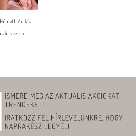
Németh Anikó,
üzletvezető
ISMERD MEG AZ AKTUÁLIS AKCIÓKAT,
TRENDEKET!
IRATKOZZ FEL HÍRLEVELÜNKRE, HOGY
NAPRAKÉSZ LEGYÉL!