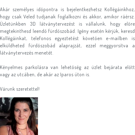
Akár személyes időpontra is bejelentkezhetsz Kollégáinkhoz,
hogy csak Veled tudjanak foglalkozni és akkor, amikor ráérsz.
Üzletünkben 3D látványtervezést is vállalunk, hogy előre
megtekinthesd leendő fürdőszobád. Igény esetén kérjük, keresd
Kollégáinkat, telefonos egyeztetést követően e-mailben is
elküldheted fürdőszobád alaprajzát, ezzel meggyorsítva a
látványtervezés menetét.
Kényelmes parkolásra van lehetőség az üzlet bejárata előtt
vagy az utcáben, de akár az Iparos úton is.
Várunk szeretettel!