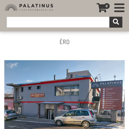
0
ÉRD