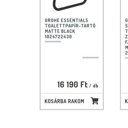
GROHE ESSENTIALS
G
TOALETTPAPÍR-TARTÓ
S
MATTE BLACK
T
1024722430
F
M
2
16 190 Ft
/ db
KOSÁRBA RAKOM
K