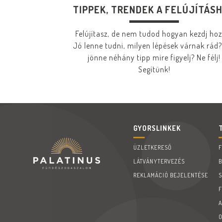
TIPPEK, TRENDEK A FELÚJÍTÁS
Felújítasz, de nem tudod hogyan kezdj ho
Jó lenne tudni, milyen lépések várnak rád?
jönne néhány tipp mire figyelj? Ne félj!
Segítünk!
GYORSLINKEK
ÜZLETKERESŐ
LÁTVÁNYTERVEZÉS
REKLAMÁCIÓ BEJELENTÉSE