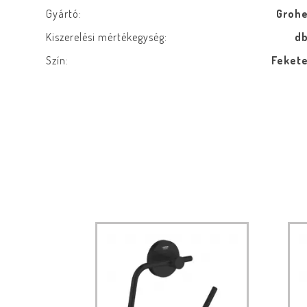
Gyártó:
Groh
Kiszerelési mértékegység:
d
Szín:
Feket