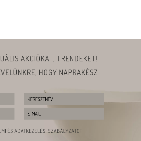
UÁLIS AKCIÓKAT, TRENDEKET!
LEVELÜNKRE, HOGY NAPRAKÉSZ
MI ÉS ADATKEZELÉSI SZABÁLYZATOT