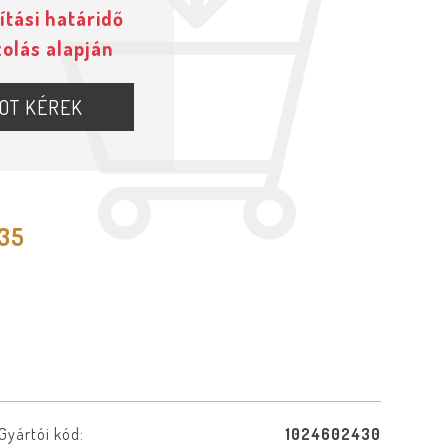
ítási határidő
zolás alapján
OT KÉREK
535
Gyártói kód:
1024602430