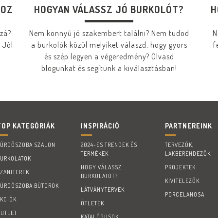
HOZ
HOGYAN VÁLASSZ JÓ BURKOLÓT?
H
zzá?
Nem könnyű jó szakembert találni? Nem tudod
N
 Jól
a burkolók közül melyiket válaszd, hogy gyors
f
és szép legyen a végeredmény? Olvasd
blogunkat és segítünk a kiválasztásban!
TOP KATEGÓRIÁK
INSPIRÁCIÓ
PARTNEREINK
FÜRDŐSZOBA SZALON
2024-ES TRENDEK ÉS
TERVEZŐK,
TERMÉKEK
LAKBERENDEZŐK
BURKOLATOK
HOGY VÁLASSZ
PROJEKTEK
SZANITEREK
BURKOLATOT?
KIVITELEZŐK
FÜRDÖSZOBA BÚTOROK
LÁTVÁNYTERVEK
PORCELANOSA
AKCIÓK
ÖTLETEK
OUTLET
KATALÓGUSOK