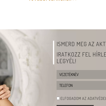
ISMERD MEG AZ AKT
IRATKOZZ FEL HÍR
LEGYÉL!
ELFOGADOM AZ ADATVÉDEL