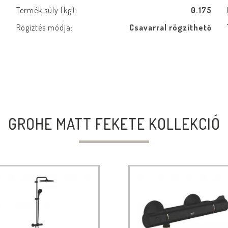
e
Termék súly (kg):
0.175
b
Rögíztés módja:
Csavarral rögzíthető
e
GROHE MATT FEKETE KOLLEKCIÓ