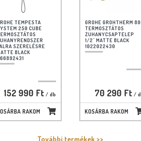
ROHE TEMPESTA
GROHE GROHTHERM 80
YSTEM 250 CUBE
TERMOSZTÁTOS
ERMOSZTÁTOS
ZUHANYCSAPTELEP
ZUHANYRENDSZER
1/2" MATTE BLACK
ALRA SZERELÉSRE
1022022430
ATTE BLACK
66892431
152 990 Ft
70 290 Ft
/ db
/ 
OSÁRBA RAKOM
KOSÁRBA RAKOM
További termékek >>