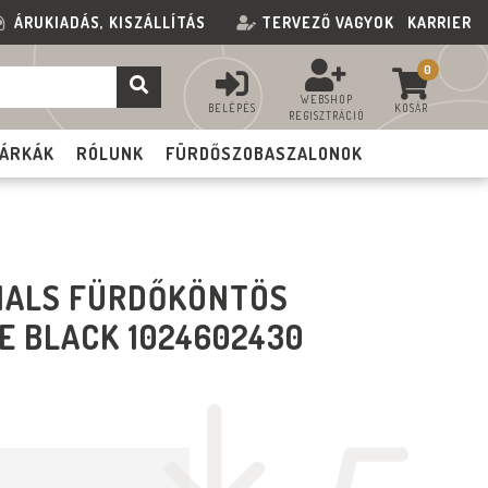
ÁRUKIADÁS, KISZÁLLÍTÁS
TERVEZŐ VAGYOK
KARRIER
0
WEBSHOP
BELÉPÉS
KOSÁR
REGISZTRÁCIÓ
ÁRKÁK
RÓLUNK
FÜRDŐSZOBASZALONOK
IALS FÜRDŐKÖNTÖS
E BLACK 1024602430