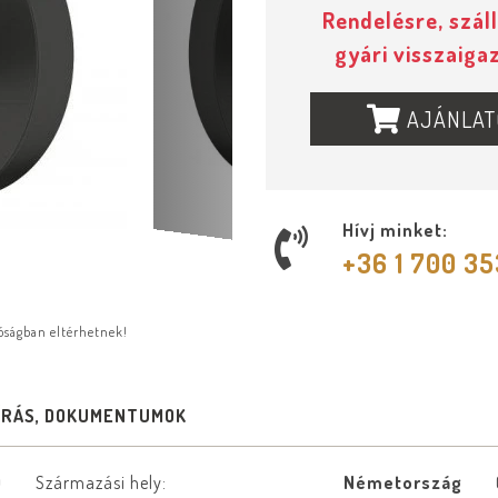
Rendelésre, száll
gyári visszaiga
AJÁNLAT
Hívj minket:
+36 1 700 3
lóságban eltérhetnek!
ÍRÁS, DOKUMENTUMOK
0
Származási hely:
Németország