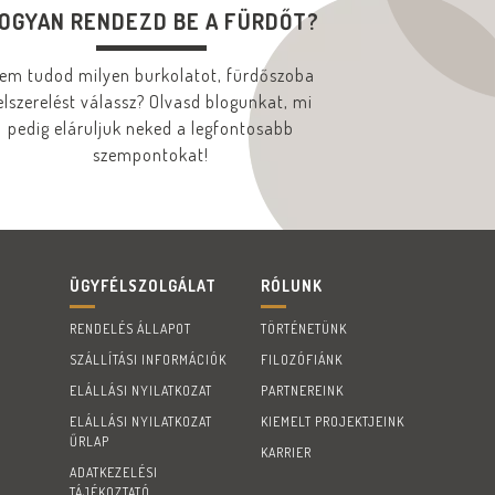
OGYAN RENDEZD BE A FÜRDŐT?
em tudod milyen burkolatot, fürdőszoba
elszerelést válassz? Olvasd blogunkat, mi
pedig eláruljuk neked a legfontosabb
szempontokat!
ÜGYFÉLSZOLGÁLAT
RÓLUNK
RENDELÉS ÁLLAPOT
TÖRTÉNETÜNK
SZÁLLÍTÁSI INFORMÁCIÓK
FILOZÓFIÁNK
ELÁLLÁSI NYILATKOZAT
PARTNEREINK
ELÁLLÁSI NYILATKOZAT
KIEMELT PROJEKTJEINK
ŰRLAP
KARRIER
ADATKEZELÉSI
TÁJÉKOZTATÓ