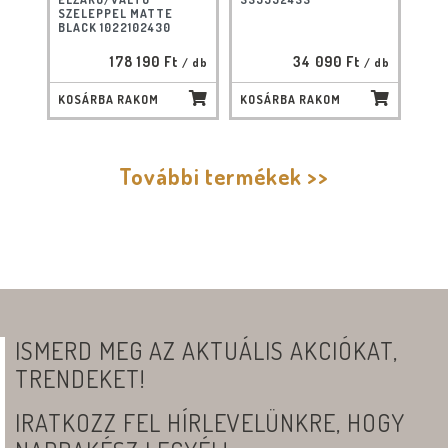
SZELEPPEL MATTE
BLACK 1022102430
178 190 Ft
34 090 Ft
/ db
/ db
KOSÁRBA RAKOM
KOSÁRBA RAKOM
További termékek >>
ISMERD MEG AZ AKTUÁLIS AKCIÓKAT,
TRENDEKET!
IRATKOZZ FEL HÍRLEVELÜNKRE, HOGY