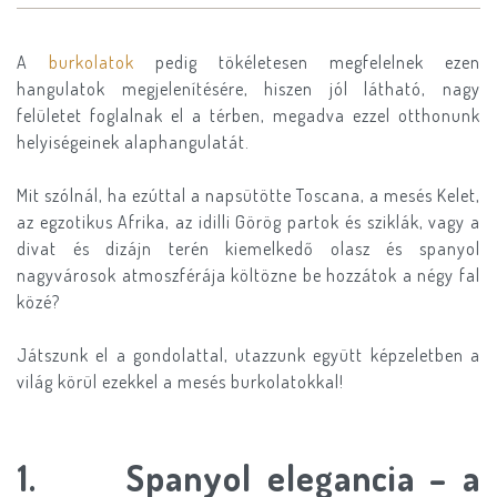
A
burkolatok
pedig tökéletesen megfelelnek ezen
hangulatok megjelenítésére, hiszen jól látható, nagy
felületet foglalnak el a térben, megadva ezzel otthonunk
helyiségeinek alaphangulatát.
Mit szólnál, ha ezúttal a napsütötte Toscana, a mesés Kelet,
az egzotikus Afrika, az idilli Görög partok és sziklák, vagy a
divat és dizájn terén kiemelkedő olasz és spanyol
nagyvárosok atmoszférája költözne be hozzátok a négy fal
közé?
Játszunk el a gondolattal, utazzunk együtt képzeletben a
világ körül ezekkel a mesés burkolatokkal!
1. Spanyol elegancia – a