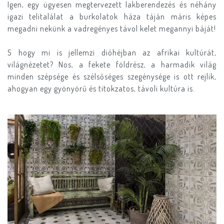
Igen, egy ügyesen megtervezett lakberendezés és néhány
igazi telitalálat a burkolatok háza táján máris képes
megadni nekünk a vadregényes távol kelet megannyi báját!
S hogy mi is jellemzi dióhéjban az afrikai kultúrát,
világnézetet? Nos, a fekete földrész, a harmadik világ
minden szépsége és szélsőséges szegénysége is ott rejlik,
ahogyan egy gyönyörű és titokzatos, távoli kultúra is.