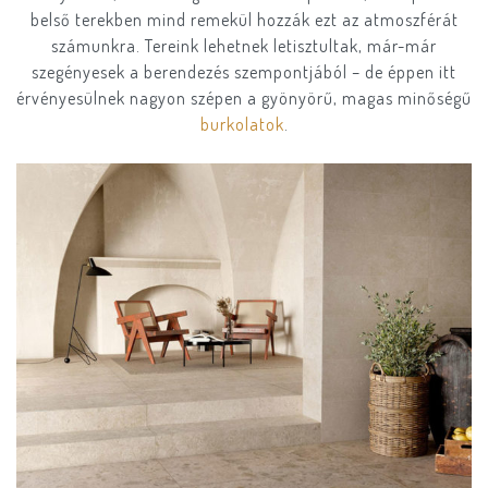
belső terekben mind remekül hozzák ezt az atmoszférát
számunkra. Tereink lehetnek letisztultak, már-már
szegényesek a berendezés szempontjából – de éppen itt
érvényesülnek nagyon szépen a gyönyörű, magas minőségű
burkolatok
.