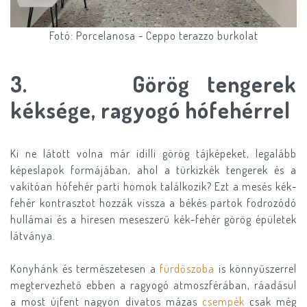
Fotó: Porcelanosa - Ceppo terazzo burkolat
3. Görög tengerek
kéksége, ragyogó hófehérrel
Ki ne látott volna már idilli görög tájképeket, legalább
képeslapok formájában, ahol a türkizkék tengerek és a
vakítóan hófehér parti homok találkozik? Ezt a mesés kék-
fehér kontrasztot hozzák vissza a békés partok fodrozódó
hullámai és a híresen meseszerű kék-fehér görög épületek
látványa.
Konyhánk és természetesen a
fürdőszoba
is könnyűszerrel
megtervezhető ebben a ragyogó atmoszférában, ráadásul
a most újfent nagyon divatos mázas
csempék
csak még