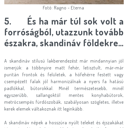
Fotó: Ragno - Eterna
5. És ha már túl sok volt a
forróságból, utazzunk tovább
északra, skandináv földekre…
A skandináv stílusú lakberendezést már mindannyian jól
ismerjük: a többnyire matt fehér, letisztult, már-már
puritán frontok és felületek, a hófehérre festett vagy
csempézett falak jól harmonizálnak a nyers fa hatású
padlókkal, bútorokkal. Minél természetesebb, minél
egyszerűbb, sallangoktól mentes konyhabútorok,
metrócsempés fürdőszobák, szabályosan szögletes, illetve
kerek elemek váltakoznak itt leginkább.
A skandináv népek a hosszúra nyúlt teleket és éjszakákat