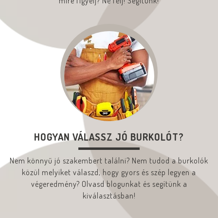
mire figyelj? Ne félj! Segítünk!
HOGYAN VÁLASSZ JÓ BURKOLÓT?
Nem könnyű jó szakembert találni? Nem tudod a burkolók
közül melyiket válaszd, hogy gyors és szép legyen a
végeredmény? Olvasd blogunkat és segítünk a
kiválasztásban!