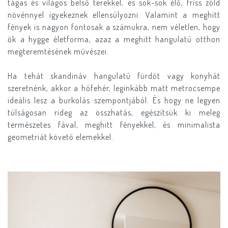
tágas és világos belső terekkel, és sok-sok élő, friss zöld
növénnyel igyekeznek ellensúlyozni. Valamint a meghitt
fények is nagyon fontosak a számukra, nem véletlen, hogy
ők a hygge életforma, azaz a meghitt hangulatú otthon
megteremtésének művészei.
Ha tehát skandináv hangulatú fürdőt vagy konyhát
szeretnénk, akkor a hófehér, leginkább matt metrocsempe
ideális lesz a burkolás szempontjából. És hogy ne legyen
túlságosan rideg az összhatás, egészítsük ki meleg
természetes fával, meghitt fényekkel, és minimalista
geometriát követő elemekkel.