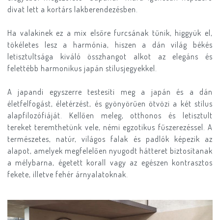
divat lett a kortárs lakberendezésben.
Ha valakinek ez a mix elsőre furcsának tűnik, higgyük el,
tökéletes lesz a harmónia, hiszen a dán világ békés
letisztultsága kiváló összhangot alkot az elegáns és
felettébb harmonikus japán stílusjegyekkel.
A japandi egyszerre testesíti meg a japán és a dán
életfelfogást, életérzést, és gyönyörűen ötvözi a két stílus
alapfilozófiáját. Kellően meleg, otthonos és letisztult
tereket teremthetünk vele, némi egzotikus fűszerezéssel. A
természetes, natúr, világos falak és padlók képezik az
alapot, amelyek megfelelően nyugodt hátteret biztosítanak
a mélybarna, égetett korall vagy az egészen kontrasztos
fekete, illetve fehér árnyalatoknak.