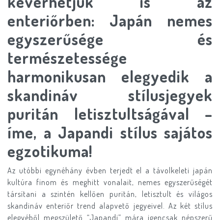
keverhetjük is az
enteriőrben: Japán nemes
egyszerűsége és
természetessége
harmonikusan elegyedik a
skandináv stílusjegyek
puritán letisztultságával –
íme, a Japandi stílus sajátos
egzotikuma!
Az utóbbi egynéhány évben terjedt el a távolkeleti japán
kultúra finom és meghitt vonalait, nemes egyszerűségét
társítani a szintén kellően puritán, letisztult és világos
skandináv enteriőr trend alapvető jegyeivel. Az két stílus
elegyéből megszülető “Japandi” mára igencsak népszerű