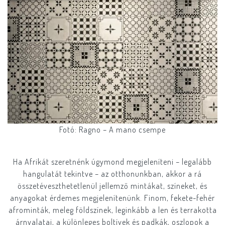
Fotó: Ragno – A mano csempe
Ha Afrikát szeretnénk úgymond megjeleníteni – legalább
hangulatát tekintve – az otthonunkban, akkor a rá
összetéveszthetetlenül jellemző mintákat, színeket, és
anyagokat érdemes megjelenítenünk. Finom, fekete-fehér
afrominták, meleg földszínek, leginkább a len és terrakotta
árnyalatai, a különleges boltívek és padkák, oszlopok a