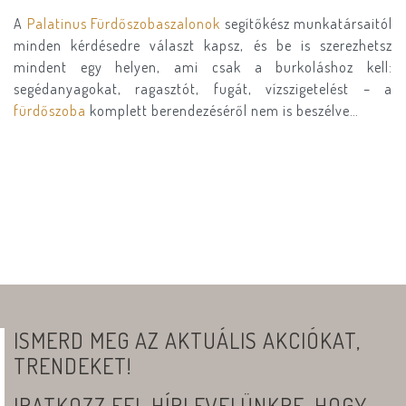
A
Palatinus Fürdőszobaszalonok
segítőkész munkatársaitól
minden kérdésedre választ kapsz, és be is szerezhetsz
mindent egy helyen, ami csak a burkoláshoz kell:
segédanyagokat, ragasztót, fugát, vízszigetelést – a
fürdőszoba
komplett berendezéséről nem is beszélve…
ISMERD MEG AZ AKTUÁLIS AKCIÓKAT,
TRENDEKET!
IRATKOZZ FEL HÍRLEVELÜNKRE, HOGY