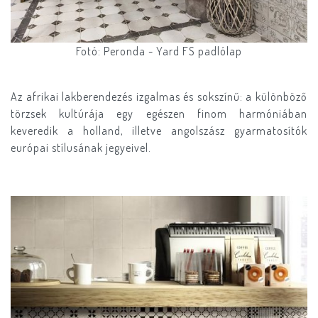
Fotó: Peronda - Yard FS padlólap
Az afrikai lakberendezés izgalmas és sokszínű: a különböző
törzsek kultúrája egy egészen finom harmóniában
keveredik a holland, illetve angolszász gyarmatosítók
európai stílusának jegyeivel.