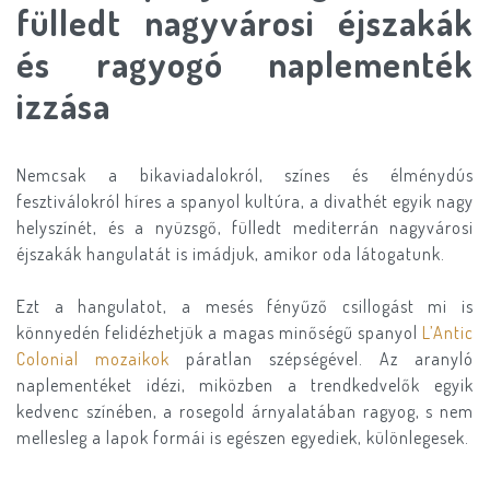
fülledt nagyvárosi éjszakák
és ragyogó naplementék
izzása
Nemcsak a bikaviadalokról, színes és élménydús
fesztiválokról híres a spanyol kultúra, a divathét egyik nagy
helyszínét, és a nyüzsgő, fülledt mediterrán nagyvárosi
éjszakák hangulatát is imádjuk, amikor oda látogatunk.
Ezt a hangulatot, a mesés fényűző csillogást mi is
könnyedén felidézhetjük a magas minőségű spanyol
L’Antic
Colonial mozaikok
páratlan szépségével. Az aranyló
naplementéket idézi, miközben a trendkedvelők egyik
kedvenc színében, a rosegold árnyalatában ragyog, s nem
mellesleg a lapok formái is egészen egyediek, különlegesek.