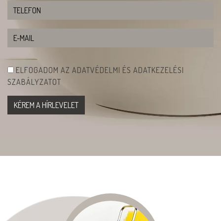
ELFOGADOM AZ ADATVÉDELMI ÉS ADATKEZELÉSI
SZABÁLYZATOT