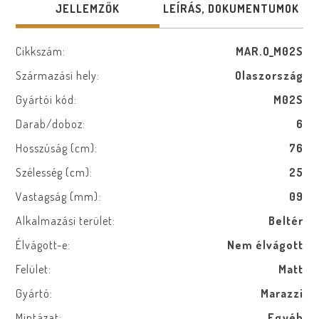
JELLEMZŐK
LEÍRÁS, DOKUMENTUMOK
Cikkszám:
MAR.O_M02S
Származási hely:
Olaszország
Gyártói kód:
M02S
Darab/doboz:
6
Hosszúság (cm):
76
Szélesség (cm):
25
Vastagság (mm):
09
Alkalmazási terület:
Beltér
Élvágott-e:
Nem élvágott
Felület:
Matt
Gyártó:
Marazzi
Mintázat:
Egyéb