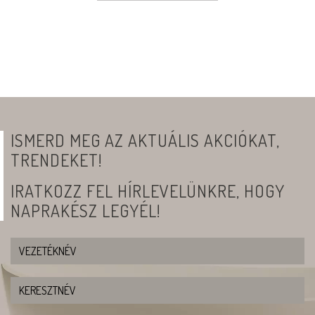
ISMERD MEG AZ AKTUÁLIS AKCIÓKAT,
TRENDEKET!
IRATKOZZ FEL HÍRLEVELÜNKRE, HOGY
NAPRAKÉSZ LEGYÉL!