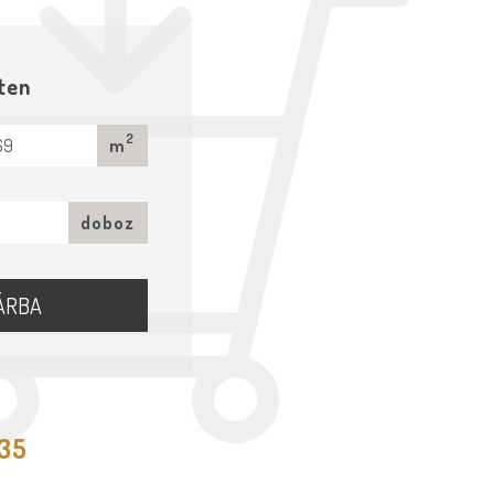
ten
2
m
doboz
ÁRBA
535