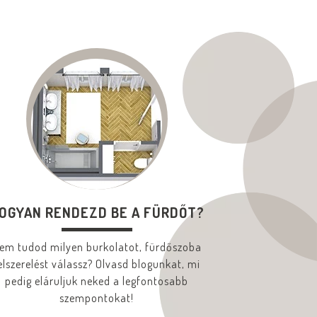
OGYAN RENDEZD BE A FÜRDŐT?
em tudod milyen burkolatot, fürdőszoba
elszerelést válassz? Olvasd blogunkat, mi
pedig eláruljuk neked a legfontosabb
szempontokat!