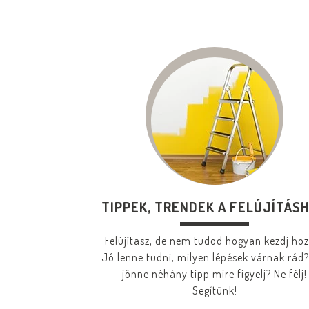
TIPPEK, TRENDEK A FELÚJÍTÁS
Felújítasz, de nem tudod hogyan kezdj ho
Jó lenne tudni, milyen lépések várnak rád?
jönne néhány tipp mire figyelj? Ne félj!
Segítünk!