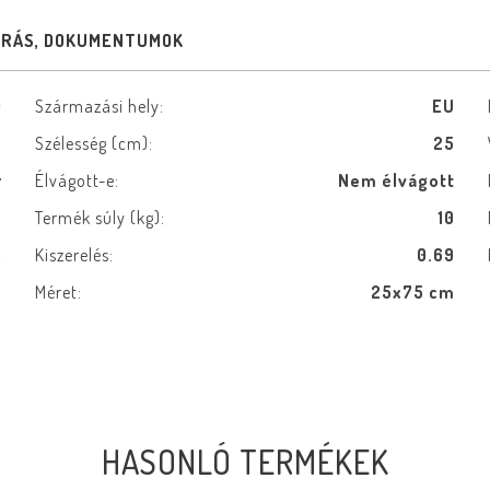
ÍRÁS, DOKUMENTUMOK
0
Származási hely:
EU
6
Szélesség (cm):
25
r
Élvágott-e:
Nem élvágott
ú
Termék súly (kg):
10
2
Kiszerelés:
0.69
e
Méret:
25x75 cm
HASONLÓ TERMÉKEK