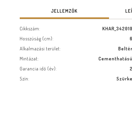
JELLEMZŐK
LE
Cikkszám:
KHAR_34201
Hosszúság (cm):
Alkalmazási terület:
Belté
Mintázat:
Cementhatás
Garancia idő (év):
Szín:
Szürk