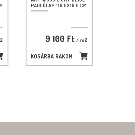
M
PADLÓLAP 119,8X19,8 CM
9 100 Ft
2
/ m2
KOSÁRBA RAKOM