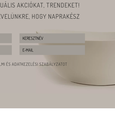
UÁLIS AKCIÓKAT, TRENDEKET!
LEVELÜNKRE, HOGY NAPRAKÉSZ
MI ÉS ADATKEZELÉSI SZABÁLYZATOT