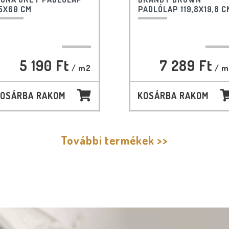
5X60 CM
PADLÓLAP 119,8X19,8 C
5 190 Ft
7 289 Ft
/ m2
/ m
OSÁRBA RAKOM
KOSÁRBA RAKOM
További termékek >>