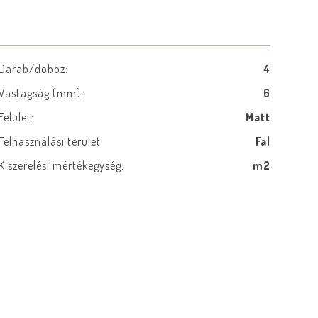
Darab/doboz:
4
Vastagság (mm):
6
Felület:
Matt
Felhasználási terület:
Fal
Kiszerelési mértékegység:
m2