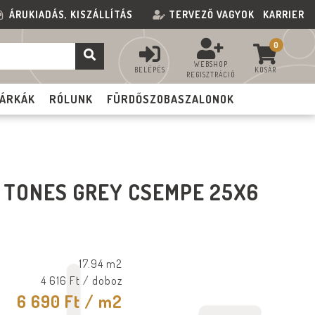
ÁRUKIADÁS, KISZÁLLÍTÁS
TERVEZŐ VAGYOK
KARRIER
0
WEBSHOP
BELÉPÉS
KOSÁR
REGISZTRÁCIÓ
ÁRKÁK
RÓLUNK
FÜRDŐSZOBASZALONOK
 TONES GREY CSEMPE 25X6
17.94 m2
4 616 Ft
/ doboz
6 690 Ft
/ m2