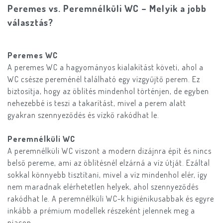
Peremes vs. Peremnélküli WC – Melyik a jobb
választás?
Peremes WC
A peremes WC a hagyományos kialakítást követi, ahol a
WC csésze pereménél található egy vízgyűjtő perem. Ez
biztosítja, hogy az öblítés mindenhol történjen, de egyben
nehezebbé is teszi a takarítást, mivel a perem alatt
gyakran szennyeződés és vízkő rakódhat le.
Peremnélküli WC
A peremnélküli WC viszont a modern dizájnra épít és nincs
belső pereme, ami az öblítésnél elzárná a víz útját. Ezáltal
sokkal könnyebb tisztítani, mivel a víz mindenhol elér, így
nem maradnak elérhetetlen helyek, ahol szennyeződés
rakódhat le. A peremnélküli WC-k higiénikusabbak és egyre
inkább a prémium modellek részeként jelennek meg a
piacon.