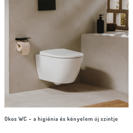
Okos WC – a higiénia és kényelem új szintje