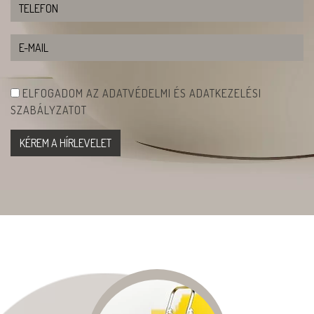
ELFOGADOM AZ ADATVÉDELMI ÉS ADATKEZELÉSI
SZABÁLYZATOT