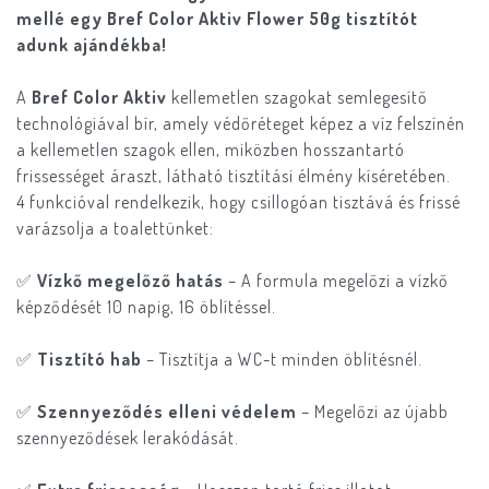
mellé egy Bref Color Aktiv Flower 50g tisztítót
adunk ajándékba!
A
Bref Color Aktiv
kellemetlen szagokat semlegesítő
technológiával bír, amely védőréteget képez a víz felszínén
a kellemetlen szagok ellen, miközben hosszantartó
frissességet áraszt, látható tisztítási élmény kíséretében.
4 funkcióval rendelkezik, hogy csillogóan tisztává és frissé
varázsolja a toalettünket:
✅
Vízkő megelőző hatás
– A formula megelőzi a vízkő
képződését 10 napig, 16 öblítéssel.
✅
Tisztító hab
– Tisztítja a WC-t minden öblítésnél.
✅
Szennyeződés elleni védelem
– Megelőzi az újabb
szennyeződések lerakódását.