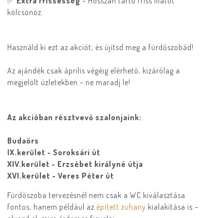
✅
Extra frissesség
– Hosszan tartó friss illatot
kölcsönöz.
Használd ki ezt az akciót, és újítsd meg a fürdőszobád!
Az ajándék csak április végéig elérhető, kizárólag a
megjelölt üzletekben – ne maradj le!
Az akcióban résztvevő szalonjaink:
Budaörs
IX.kerület - Soroksári út
XIV.kerület - Erzsébet királyné útja
XVI.kerület - Veres Péter út
Fürdőszoba tervezésnél nem csak a WC kiválasztása
fontos, hanem például az
épített zuhany
kialakítása is –