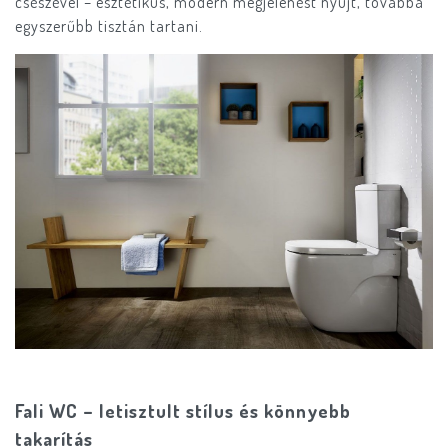
csészével – esztétikus, modern megjelenést nyújt, továbbá
egyszerűbb tisztán tartani.
Fali WC – letisztult stílus és könnyebb
takarítás