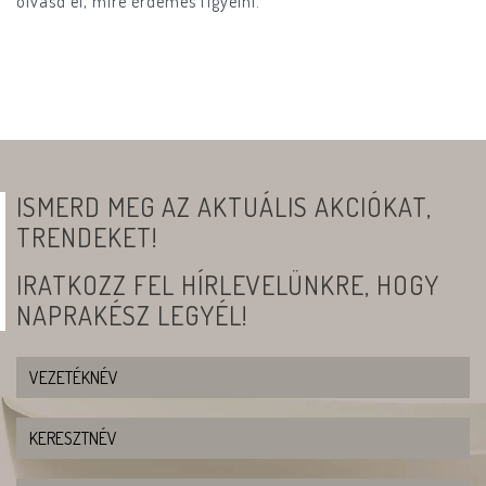
olvasd el, mire érdemes figyelni.
ISMERD MEG AZ AKTUÁLIS AKCIÓKAT,
TRENDEKET!
IRATKOZZ FEL HÍRLEVELÜNKRE, HOGY
NAPRAKÉSZ LEGYÉL!