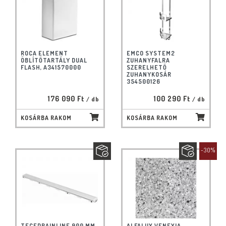
ROCA ELEMENT
EMCO SYSTEM2
ÖBLÍTŐTARTÁLY DUAL
ZUHANYFALRA
FLASH, A341570000
SZERELHETŐ
ZUHANYKOSÁR
354500126
176 090 Ft
100 290 Ft
/ db
/ db
KOSÁRBA RAKOM
KOSÁRBA RAKOM
-30%
TECEDRAINLINE 900 MM
ALFALUX VENEXIA