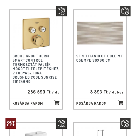
GROHE GROHTHERM
STN TITANIO CT COLD MT
SMARTCONTROL
CSEMPE 30X60 CM
TERMOSZTÁT FALSÍK
MÖGÖTTI TELEPÍTÉSHEZ,
2 FOGYASZTÓRA
BRUSHED COOL SUNRISE
29124GN0
286 590 Ft
8 893 Ft
/ db
/ doboz
KOSÁRBA RAKOM
KOSÁRBA RAKOM