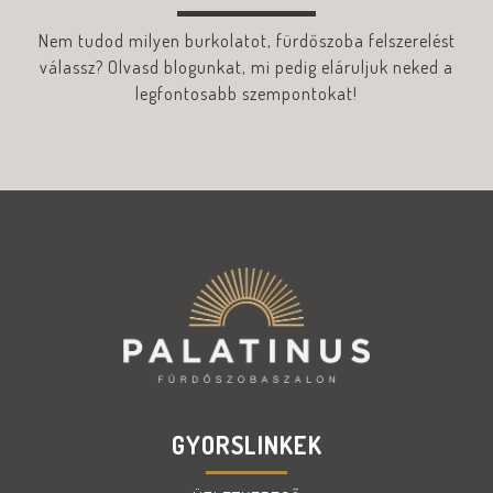
Nem tudod milyen burkolatot, fürdőszoba felszerelést
válassz? Olvasd blogunkat, mi pedig eláruljuk neked a
legfontosabb szempontokat!
GYORSLINKEK