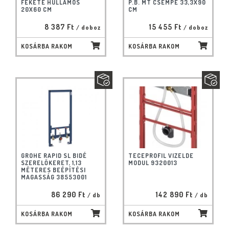
FEKETE HULLÁMOS
P.B. MT CSEMPE 33,3X90
20X60 CM
CM
8 387 Ft
15 455 Ft
/ doboz
/ doboz
KOSÁRBA RAKOM
KOSÁRBA RAKOM
GROHE RAPID SL BIDÉ
TECEPROFIL VIZELDE
SZERELŐKERET, 1,13
MODUL 9320013
MÉTERES BEÉPÍTÉSI
MAGASSÁG 38553001
86 290 Ft
142 890 Ft
/ db
/ db
KOSÁRBA RAKOM
KOSÁRBA RAKOM