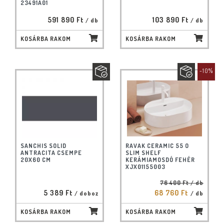
23491A01
591 890 Ft
103 890 Ft
/ db
/ db
KOSÁRBA RAKOM
KOSÁRBA RAKOM
-10%
SANCHIS SOLID
RAVAK CERAMIC 55 O
ANTRACITA CSEMPE
SLIM SHELF
20X60 CM
KERÁMIAMOSDÓ FEHÉR
XJX01155003
76 400 Ft
/ db
5 389 Ft
68 760 Ft
/ doboz
/ db
KOSÁRBA RAKOM
KOSÁRBA RAKOM