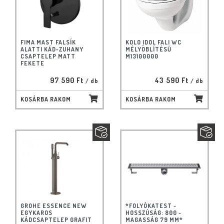
FIMA MAST FALSÍK
KOLO IDOL FALI WC
ALATTI KÁD-ZUHANY
MÉLYÖBLÍTÉSŰ
CSAPTELEP MATT
M13100000
FEKETE
97 590 Ft
43 590 Ft
/ db
/ db
KOSÁRBA RAKOM
KOSÁRBA RAKOM
GROHE ESSENCE NEW
*FOLYÓKATEST -
EGYKAROS
HOSSZÚSÁG: 800 -
KÁDCSAPTELEP GRAFIT
MAGASSÁG 79 MM*