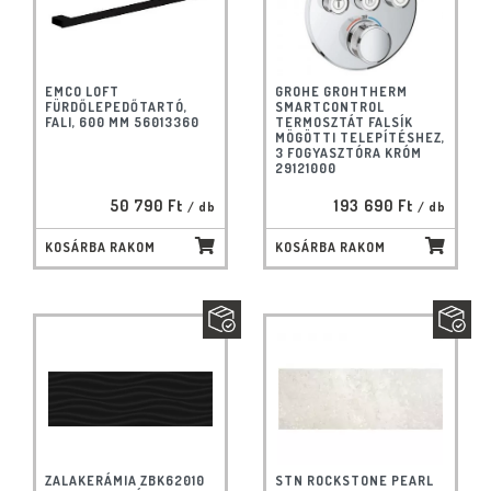
EMCO LOFT
GROHE GROHTHERM
FÜRDŐLEPEDŐTARTÓ,
SMARTCONTROL
FALI, 600 MM 56013360
TERMOSZTÁT FALSÍK
MÖGÖTTI TELEPÍTÉSHEZ,
3 FOGYASZTÓRA KRÓM
29121000
50 790 Ft
193 690 Ft
/ db
/ db
KOSÁRBA RAKOM
KOSÁRBA RAKOM
ZALAKERÁMIA ZBK62010
STN ROCKSTONE PEARL