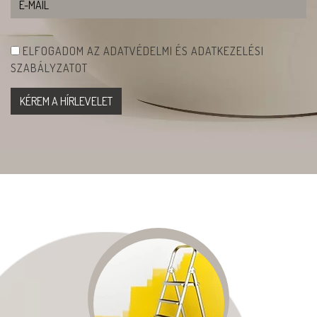
ELFOGADOM AZ ADATVÉDELMI ÉS ADATKEZELÉSI
SZABÁLYZATOT