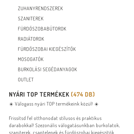
ZUHANYRENDSZEREK
SZANITEREK
FÜRDŐSZOBABÚTOROK
RADIÁTOROK
FÜRDŐSZOBAI KIEGÉSZÍTŐK
MOSOGATÓK
BURKOLÁSI SEGÉDANYAGOK
OUTLET
NYÁRI TOP TERMÉKEK
(474 DB)
☀️ Válogass nyári TOP termékeink közül! ☀️
Frissítsd fel otthonodat stílusos és praktikus
darabokkal! Szezonális válogatásunkban burkolatok,
szaniterek, csaptelepek és fürdőszobai kiegészítők