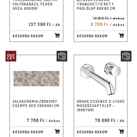
FOLYÓKARÁCS, FEHÉR
TRONCHETTO RETT.
ÜVEG, 600991
PADLÓLAP 60X60 CM
13 813 Ft
/ doboz
137 390 Ft
9 709 Ft
/ db
/ doboz
KOSÁRBA RAKOM
KOSÁRBA RAKOM
ZALAKERÁMIA ZBD62167
GROHE ESSENCE 2-LYUKÚ
CSEMPE GEO 20X60X1 CM
MOSDÓCSAPTELEP -
19967001
7 788 Ft
78 090 Ft
/ doboz
/ db
KOSÁRBA RAKOM
KOSÁRBA RAKOM