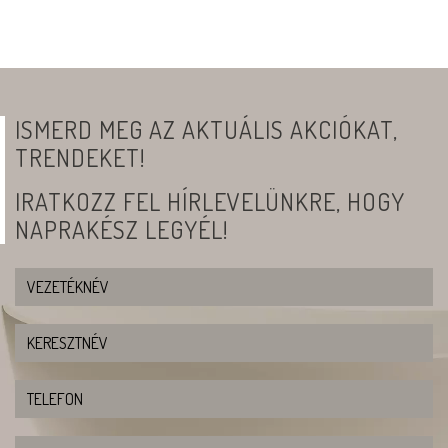
ISMERD MEG AZ AKTUÁLIS AKCIÓKAT,
TRENDEKET!
IRATKOZZ FEL HÍRLEVELÜNKRE, HOGY
NAPRAKÉSZ LEGYÉL!