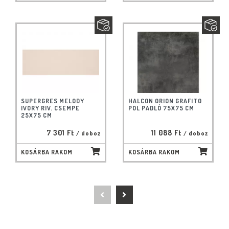
SUPERGRES MELODY
HALCON ORION GRAFITO
IVORY RIV. CSEMPE
POL PADLÓ 75X75 CM
25X75 CM
7 301 Ft
11 088 Ft
/ doboz
/ doboz
KOSÁRBA RAKOM
KOSÁRBA RAKOM