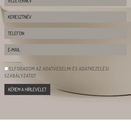
ELFOGADOM AZ ADATVÉDELMI ÉS ADATKEZELÉSI
SZABÁLYZATOT