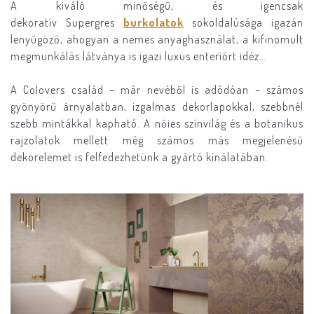
A kiváló minőségű, és igencsak
dekoratív Supergres
burkolatok
sokoldalúsága igazán
lenyűgöző, ahogyan a nemes anyaghasználat, a kifinomult
megmunkálás látványa is igazi luxus enteriőrt idéz…
A Colovers család – már nevéből is adódóan – számos
gyönyörű árnyalatban, izgalmas dekorlapokkal, szebbnél
szebb mintákkal kapható. A nőies színvilág és a botanikus
rajzolatok mellett még számos más megjelenésű
dekorelemet is felfedezhetünk a gyártó kínálatában.