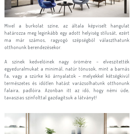
Mivel a burkolat színe, az általa képviselt hangulat
határozza meg leginkább egy adott helyiség stílusát, ezért
ma már számos, ragyogó szépségből választhatunk
otthonunk berendezésekor.
A színek kedvelőinek nagy örömére – elveszítették
egyeduralmukat a minimál, natúr tónusok, mint a barnás
fa, vagy a szürke kő árnyalatok – melyekkel kétségkívül
természetes és időtlen hatást varázsolhatunk otthonunk
falaira, padlóira. Azonban itt az idő, hogy némi üde,
tavaszias színfolttal gazdagítsuk a látványt!