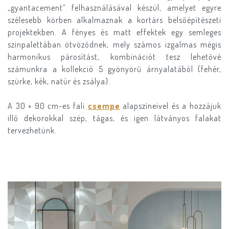
„gyantacement” felhasználásával készül, amelyet egyre
szélesebb körben alkalmaznak a kortárs belsőépítészeti
projektekben. A fényes és matt effektek egy semleges
színpalettában ötvöződnek, mely számos izgalmas mégis
harmonikus párosítást, kombinációt tesz lehetővé
számunkra a kollekció 5 gyönyörű árnyalatából (fehér,
szürke, kék, natúr és zsálya).
A 30 × 90 cm-es fali
csempe
alapszíneivel és a hozzájuk
illő dekorokkal szép, tágas, és igen látványos falakat
tervezhetünk.