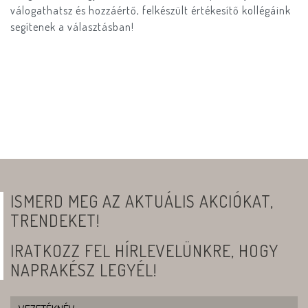
válogathatsz és hozzáértő, felkészült értékesítő kollégáink
segítenek a választásban!
ISMERD MEG AZ AKTUÁLIS AKCIÓKAT,
TRENDEKET!
IRATKOZZ FEL HÍRLEVELÜNKRE, HOGY
NAPRAKÉSZ LEGYÉL!