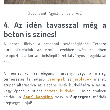
(Fotó: Sant’ Agostino FusionArt)
4. Az idén tavasszal még a
beton is színes!
A beton, illetve a betonból továbbfejlődött Terazzo
burkolatkreációk az elmúlt években szép csendben
belopóztak a kortárs belsőépítészet látványos megoldásai
közé.
A nemes kő, az elegáns márvány, vagy a meleg,
természetes fa hatású
csempék
és
járólapok
mellett
szuper alternatíva az elegáns terek burkolására a natúr,
vagy éppen a színes
terazzo burkolat
– mint amilyen
például a
Sant’ Agostino
vagy a
Supergres
márkák
szépséges lapjai!