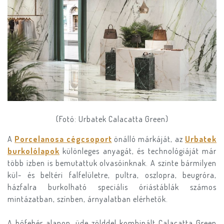
(Fotó: Urbatek Calacatta Green)
A
Porcelanosa cégcsoport
önálló márkáját, az
Urbatek
burkolólapok
különleges anyagát, és technológiáját már
több ízben is bemutattuk olvasóinknak. A szinte bármilyen
kül- és beltéri falfelületre, pultra, oszlopra, beugróra,
házfalra burkolható speciális óriástáblák számos
mintázatban, színben, árnyalatban elérhetők.
A hófehér alapon, üde zölddel kombinált Calacatta Green