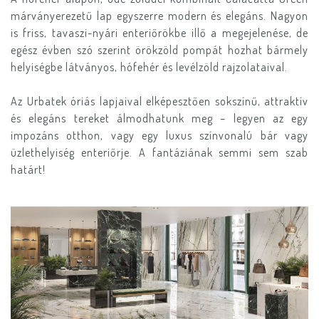
márványerezetű lap egyszerre modern és elegáns. Nagyon
is friss, tavaszi-nyári enteriőrökbe illő a megejelenése, de
egész évben szó szerint örökzöld pompát hozhat bármely
helyiségbe látványos, hófehér és levélzöld rajzolataival.
Az Urbatek óriás lapjaival elképesztően sokszínű, attraktív
és elegáns tereket álmodhatunk meg – legyen az egy
impozáns otthon, vagy egy luxus színvonalú bár vagy
üzlethelyiség enteriőrje. A fantáziának semmi sem szab
határt!