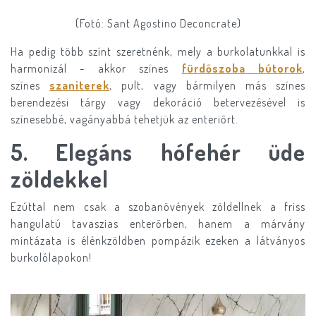
(Fotó: Sant Agostino Deconcrate)
Ha pedig több színt szeretnénk, mely a burkolatunkkal is
harmonizál - akkor színes
fürdőszoba bútorok
,
színes
szaniterek
, pult, vagy bármilyen más színes
berendezési tárgy vagy dekoráció betervezésével is
színesebbé, vagányabbá tehetjük az enteriőrt.
5. Elegáns hófehér üde
zöldekkel
Ezúttal nem csak a szobanövények zöldellnek a friss
hangulatú tavaszias enterőrben, hanem a márvány
mintázata is élénkzöldben pompázik ezeken a látványos
burkolólapokon!