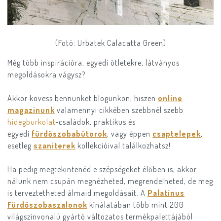
(Fotó: Urbatek Calacatta Green)
Még több inspirációra, egyedi ötletekre, látványos
megoldásokra vágysz?
Akkor kövess bennünket blogunkon, hiszen
online
magazinunk
valamennyi cikkében szebbnél szebb
hidegburkolat
-családok, praktikus és
egyedi
fürdőszobabútorok
, vagy éppen
csaptelepek
,
esetleg
szaniterek
kollekcióival találkozhatsz!
Ha pedig megtekintenéd e szépségeket élőben is, akkor
nálunk nem csupán megnézheted, megrendelheted, de meg
is terveztetheted álmaid megoldásait. A
Palatinus
Fürdőszobaszalonok
kínálatában több mint 200
világszínvonalú gyártó változatos termékpalettájából