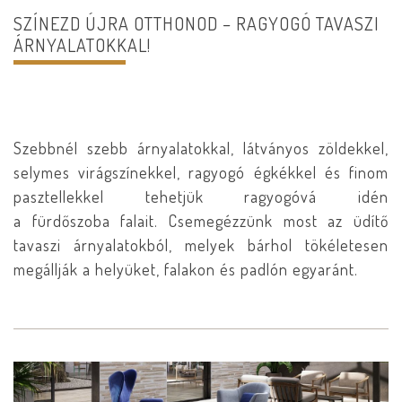
SZÍNEZD ÚJRA OTTHONOD – RAGYOGÓ TAVASZI
ÁRNYALATOKKAL!
Szebbnél szebb árnyalatokkal, látványos zöldekkel,
selymes virágszínekkel, ragyogó égkékkel és finom
pasztellekkel tehetjük ragyogóvá idén
a fürdőszoba falait. Csemegézzünk most az üdítő
tavaszi árnyalatokból, melyek bárhol tökéletesen
megállják a helyüket, falakon és padlón egyaránt.