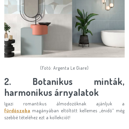
(Fotó: Argenta Le Giare)
2. Botanikus minták,
harmonikus árnyalatok
Igazi romantikus álmodozóknak ajánljuk a
fürdőszoba
magányában eltöltött kellemes „énidő” még
szebbé tételéhez ezt a kollekciót!