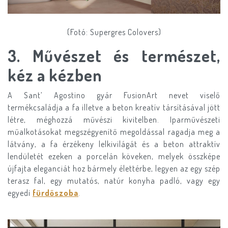
(Fotó: Supergres Colovers)
3. Művészet és természet,
kéz a kézben
A Sant’ Agostino gyár FusionArt nevet viselő
termékcsaládja a fa illetve a beton kreatív társításával jött
létre, méghozzá művészi kivitelben. Iparművészeti
műalkotásokat megszégyenítő megoldással ragadja meg a
látvány, a fa érzékeny lelkivilágát és a beton attraktív
lendületét ezeken a porcelán köveken, melyek összképe
újfajta eleganciát hoz bármely élettérbe, legyen az egy szép
terasz fal, egy mutatós, natúr konyha padló, vagy egy
egyedi
fürdőszoba
.