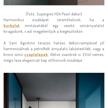
(Fotó: Supergres H24 Pearl dekor)
Harmonikus összképet teremthetünk, ha a
burkolat
mintázatából egy vezető színárnyalatot
kiragadunk, s ezt megjelenítjük a kiegészítőkön.
A Sant Agostino terazzo hatású dekorcsempéivel jól
harmonizálnak a petrolkék árnyalatú lakástextilek, vagy a
bronz színű
csaptelepek
, illetve zsanérok is. Ettől nemes,
mégis laza eleganciát kap otthonunk összképe.