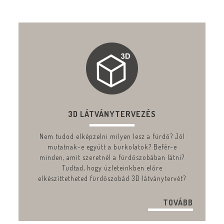
3D LÁTVÁNYTERVEZÉS
Nem tudod elképzelni milyen lesz a fürdő? Jól
mutatnak-e együtt a burkolatok? Befér-e
minden, amit szeretnél a fürdőszobában látni?
Tudtad, hogy üzleteinkben előre
elkészíttetheted fürdőszobád 3D látványtervét?
TOVÁBB