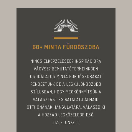
60+ MINTA FÜRDŐSZOBA
NINCS ELKÉPZELÉSED? INSPIRÁCIÓRA
VÁGYSZ? BEMUTATÓTERMEINKBEN
CSODÁLATOS MINTA FÜRDŐSZOBÁKAT
RENDEZTÜNK BE A LEGKÜLÖNBÖZŐBB
STÍLUSBAN, HOGY MEGKÖNNYÍTSÜK A
VÁLASZTÁST ÉS RÁTALÁLJ ÁLMAID
OTTHONÁNAK HANGULATÁRA. VÁLASZD KI
A HOZZÁD LEGKÖZELEBB ESŐ
ÜZLETÜNKET!