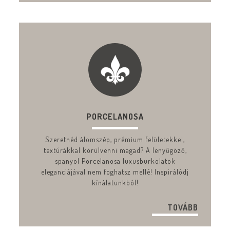
PORCELANOSA
Szeretnéd álomszép, prémium felületekkel,
textúrákkal körülvenni magad? A lenyűgöző,
spanyol Porcelanosa luxusburkolatok
eleganciájával nem foghatsz mellé! Inspirálódj
kínálatunkból!
TOVÁBB