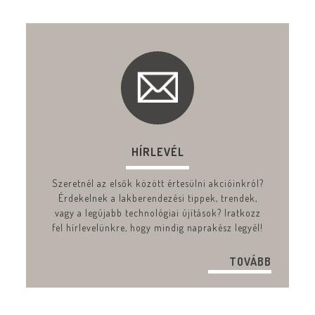
HÍRLEVÉL
Szeretnél az elsők között értesülni akcióinkról?
Érdekelnek a lakberendezési tippek, trendek,
vagy a legújabb technológiai újítások? Iratkozz
fel hírlevelünkre, hogy mindig naprakész legyél!
TOVÁBB