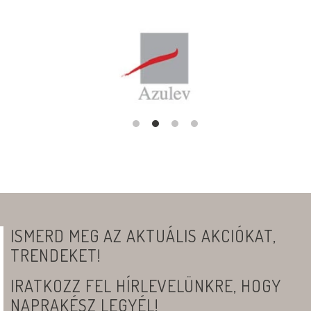
ISMERD MEG AZ AKTUÁLIS AKCIÓKAT,
TRENDEKET!
IRATKOZZ FEL HÍRLEVELÜNKRE, HOGY
NAPRAKÉSZ LEGYÉL!