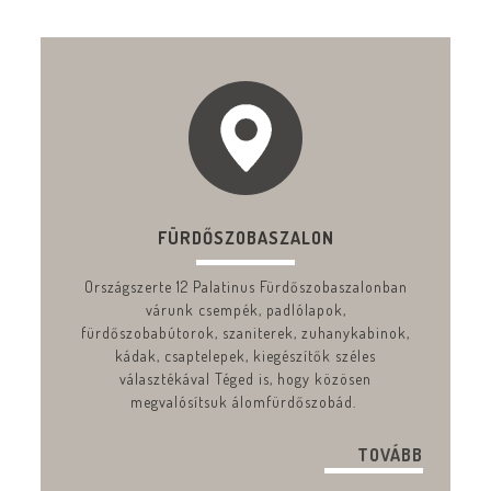
FÜRDŐSZOBASZALON
Országszerte 12 Palatinus Fürdőszobaszalonban
várunk csempék, padlólapok,
fürdőszobabútorok, szaniterek, zuhanykabinok,
kádak, csaptelepek, kiegészítők széles
választékával Téged is, hogy közösen
megvalósítsuk álomfürdőszobád.
TOVÁBB