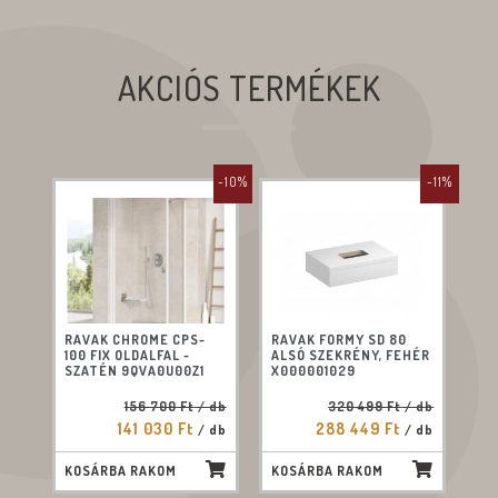
AKCIÓS TERMÉKEK
-10%
-11%
RAVAK CHROME CPS-
RAVAK FORMY SD 80
100 FIX OLDALFAL -
ALSÓ SZEKRÉNY, FEHÉR
SZATÉN 9QVA0U00Z1
X000001029
156 700 Ft
/ db
320 499 Ft
/ db
141 030 Ft
288 449 Ft
/ db
/ db
KOSÁRBA RAKOM
KOSÁRBA RAKOM