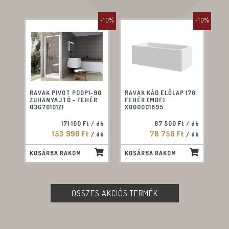
-10%
-10%
RAVAK PIVOT PDOP1-90
RAVAK KÁD ELŐLAP 170
ZUHANYAJTÓ - FEHÉR
FEHÉR (MDF)
03G70101Z1
X000001695
171 100 Ft
/ db
87 500 Ft
/ db
153 990 Ft
78 750 Ft
/ db
/ db
KOSÁRBA RAKOM
KOSÁRBA RAKOM
ÖSSZES AKCIÓS TERMÉK